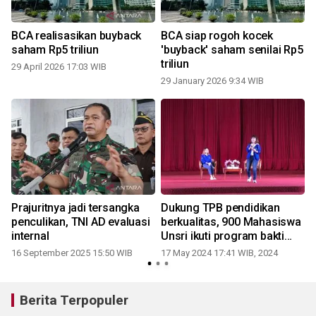
BCA realisasikan buyback
BCA siap rogoh kocek
n
saham Rp5 triliun
'buyback' saham senilai Rp5
triliun
29 April 2026 17:03 WIB
29 January 2026 9:34 WIB
0
Prajuritnya jadi tersangka
Dukung TPB pendidikan
penculikan, TNI AD evaluasi
berkualitas, 900 Mahasiswa
internal
Unsri ikuti program bakti
BCA
16 September 2025 15:50 WIB
17 May 2024 17:41 WIB, 2024
Berita Terpopuler