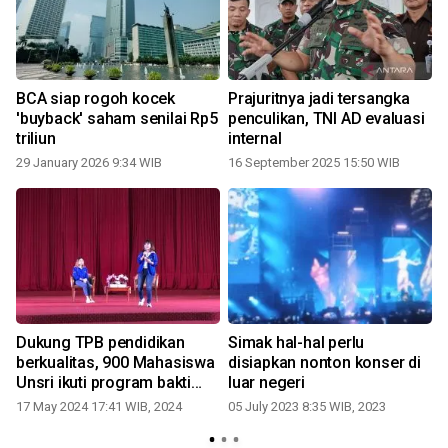
BCA siap rogoh kocek
Prajuritnya jadi tersangka
n
'buyback' saham senilai Rp5
penculikan, TNI AD evaluasi
triliun
internal
29 January 2026 9:34 WIB
16 September 2025 15:50 WIB
Dukung TPB pendidikan
Simak hal-hal perlu
berkualitas, 900 Mahasiswa
disiapkan nonton konser di
Unsri ikuti program bakti
luar negeri
BCA
17 May 2024 17:41 WIB, 2024
05 July 2023 8:35 WIB, 2023