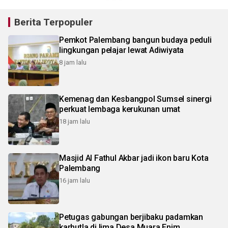
Berita Terpopuler
Pemkot Palembang bangun budaya peduli
lingkungan pelajar lewat Adiwiyata
8 jam lalu
Kemenag dan Kesbangpol Sumsel sinergi
perkuat lembaga kerukunan umat
18 jam lalu
Masjid Al Fathul Akbar jadi ikon baru Kota
Palembang
16 jam lalu
Petugas gabungan berjibaku padamkan
karhutla di lima Desa Muara Enim