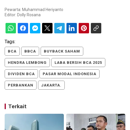
Pewarta: Muhammad Heriyanto
Editor:
Dolly Rosana
Tags:
BCA
BBCA
BUYBACK SAHAM
HENDRA LEMBONG
LABA BERSIH BCA 2025
DIVIDEN BCA
PASAR MODAL INDONESIA
PERBANKAN
JAKARTA.
Terkait