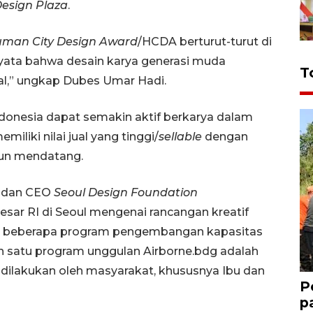
sign Plaza
.
man City Design Award
/HCDA berturut-turut di
yata bahwa desain karya generasi muda
T
nal,” ungkap Dubes Umar Hadi.
donesia dapat semakin aktif berkarya dalam
liki nilai jual yang tinggi/
sellable
dengan
hun mendatang.
l dan CEO
Seoul Design Foundation
ar RI di Seoul mengenai rancangan kreatif
 dari beberapa program pengembangan kapasitas
h satu program unggulan Airborne.bdg adalah
ilakukan oleh masyarakat, khususnya Ibu dan
P
p