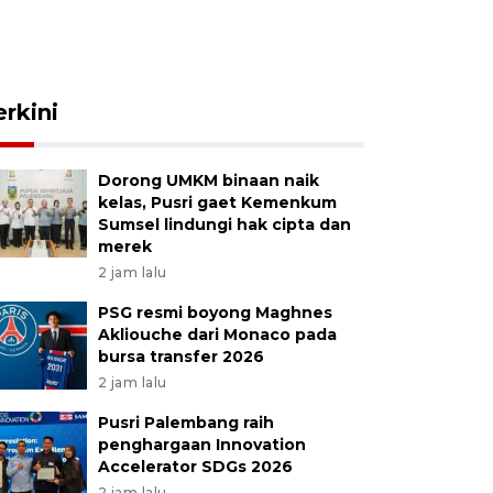
erkini
Dorong UMKM binaan naik
kelas, Pusri gaet Kemenkum
Sumsel lindungi hak cipta dan
merek
2 jam lalu
PSG resmi boyong Maghnes
Akliouche dari Monaco pada
bursa transfer 2026
2 jam lalu
Pusri Palembang raih
penghargaan Innovation
Accelerator SDGs 2026
2 jam lalu