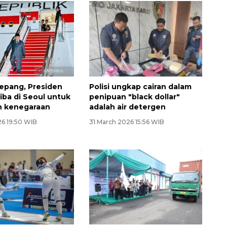
Jepang, Presiden
Polisi ungkap cairan dalam
iba di Seoul untuk
penipuan "black dollar"
n kenegaraan
adalah air detergen
26 19:50 WIB
31 March 2026 15:56 WIB