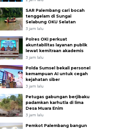
SAR Palembang cari bocah
tenggelam di Sungai
Selabung OKU Selatan
3 jam lalu
Polres OKI perkuat
akuntabilitas layanan publik
lewat kemitraan akademis
3 jam lalu
Polda Sumsel bekali personel
kemampuan AI untuk cegah
kejahatan siber
3 jam lalu
Petugas gabungan berjibaku
padamkan karhutla di lima
Desa Muara Enim
3 jam lalu
Pemkot Palembang bangun