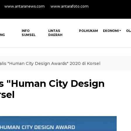
www.antaranews.com
www.antarafoto.com
INFO
LINTAS
POLHUKAM
EKONOMI
OL
ANG
SUMSEL
DAERAH
nalis "Human City Design Awards" 2020 di Korsel
lis "Human City Design
sel