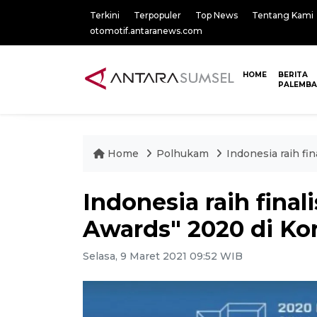
Terkini
Terpopuler
Top News
Tentang Kami
otomotif.antaranews.com
HOME
BERITA
PALEMB
Home
Polhukam
Indonesia raih fi
Indonesia raih fina
Awards" 2020 di Kor
Selasa, 9 Maret 2021 09:52 WIB