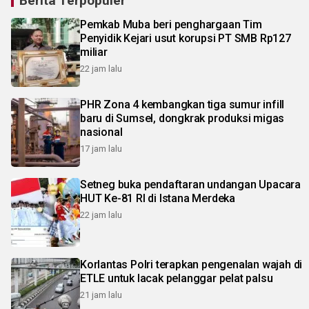
Berita Terpopuler
Pemkab Muba beri penghargaan Tim
Penyidik Kejari usut korupsi PT SMB Rp127
miliar
22 jam lalu
PHR Zona 4 kembangkan tiga sumur infill
baru di Sumsel, dongkrak produksi migas
nasional
17 jam lalu
Setneg buka pendaftaran undangan Upacara
HUT Ke-81 RI di Istana Merdeka
22 jam lalu
Korlantas Polri terapkan pengenalan wajah di
ETLE untuk lacak pelanggar pelat palsu
21 jam lalu