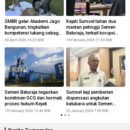
SMBR gelar Akademi Jago
Kejati Sumsel tahan dua
Bangunan, tingkatkan
mantan petinggi Semen
kompetensi tukang sebagai
Baturaja, terkait korupsi
influencer pemilihan
Rp74,3 miliar
30 April 2026 16:23 WIB
19 February 2026 21:39 WIB
material
Semen Baturaja tegaskan
Sumsel kaji pemberian
komitmen GCG dan hormati
dispensasi angkutan
proses hukum Kejati
batubara untuk Semen
Baturaja
19 February 2026 13:46 WIB
20 January 2026 7:09 WIB