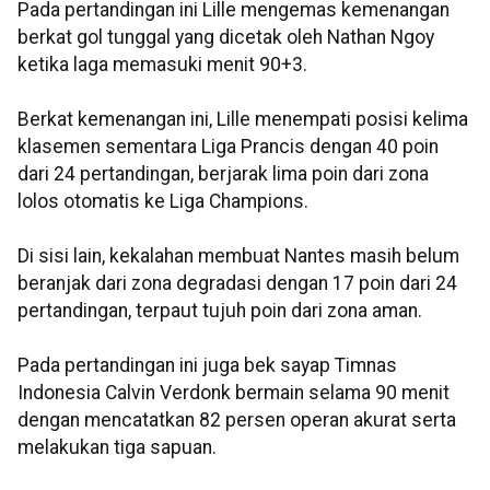
Pada pertandingan ini Lille mengemas kemenangan
berkat gol tunggal yang dicetak oleh Nathan Ngoy
ketika laga memasuki menit 90+3.
Berkat kemenangan ini, Lille menempati posisi kelima
klasemen sementara Liga Prancis dengan 40 poin
dari 24 pertandingan, berjarak lima poin dari zona
lolos otomatis ke Liga Champions.
Di sisi lain, kekalahan membuat Nantes masih belum
beranjak dari zona degradasi dengan 17 poin dari 24
pertandingan, terpaut tujuh poin dari zona aman.
Pada pertandingan ini juga bek sayap Timnas
Indonesia Calvin Verdonk bermain selama 90 menit
dengan mencatatkan 82 persen operan akurat serta
melakukan tiga sapuan.