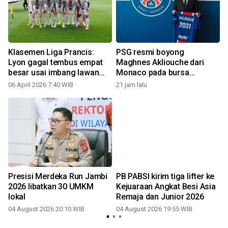
Klasemen Liga Prancis:
PSG resmi boyong
Lyon gagal tembus empat
Maghnes Akliouche dari
besar usai imbang lawan
Monaco pada bursa
Angers
transfer 2026
06 April 2026 7:40 WIB
21 jam lalu
Presisi Merdeka Run Jambi
PB PABSI kirim tiga lifter ke
2026 libatkan 30 UMKM
Kejuaraan Angkat Besi Asia
lokal
Remaja dan Junior 2026
04 August 2026 20:10 WIB
04 August 2026 19:55 WIB