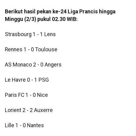
Berikut hasil pekan ke-24 Liga Prancis hingga
Minggu (2/3) pukul 02.30 WIB:
Strasbourg 1 - 1 Lens
Rennes 1 - 0 Toulouse
AS Monaco 2 - 0 Angers
Le Havre 0 - 1 PSG
Paris FC 1 - 0 Nice
Lorient 2 - 2 Auxerre
Lille 1 - 0 Nantes