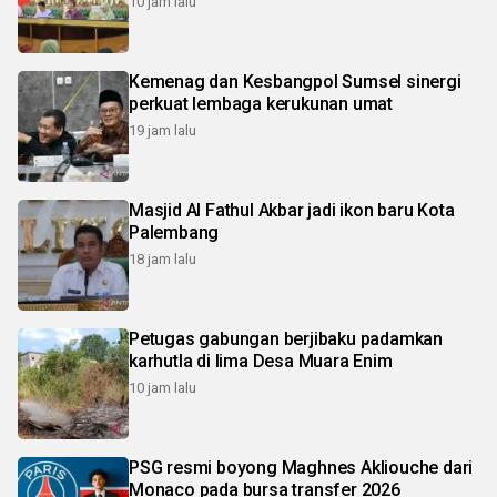
10 jam lalu
Kemenag dan Kesbangpol Sumsel sinergi
perkuat lembaga kerukunan umat
19 jam lalu
Masjid Al Fathul Akbar jadi ikon baru Kota
Palembang
18 jam lalu
Petugas gabungan berjibaku padamkan
karhutla di lima Desa Muara Enim
10 jam lalu
PSG resmi boyong Maghnes Akliouche dari
Monaco pada bursa transfer 2026