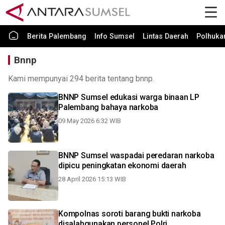
Berita Palembang
Info Sumsel
Lintas Daerah
Polhuk
Bnnp
Kami mempunyai 294 berita tentang bnnp.
BNNP Sumsel edukasi warga binaan LP
Palembang bahaya narkoba
09 May 2026 6:32 WIB
BNNP Sumsel waspadai peredaran narkoba
dipicu peningkatan ekonomi daerah
28 April 2026 15:13 WIB
Kompolnas soroti barang bukti narkoba
disalahgunakan personel Polri