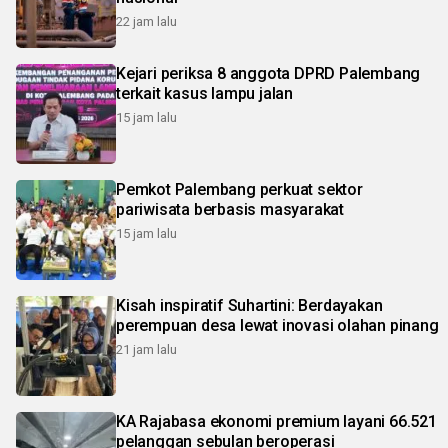
22 jam lalu
Kejari periksa 8 anggota DPRD Palembang
terkait kasus lampu jalan
15 jam lalu
Pemkot Palembang perkuat sektor
pariwisata berbasis masyarakat
15 jam lalu
Kisah inspiratif Suhartini: Berdayakan
perempuan desa lewat inovasi olahan pinang
21 jam lalu
KA Rajabasa ekonomi premium layani 66.521
pelanggan sebulan beroperasi