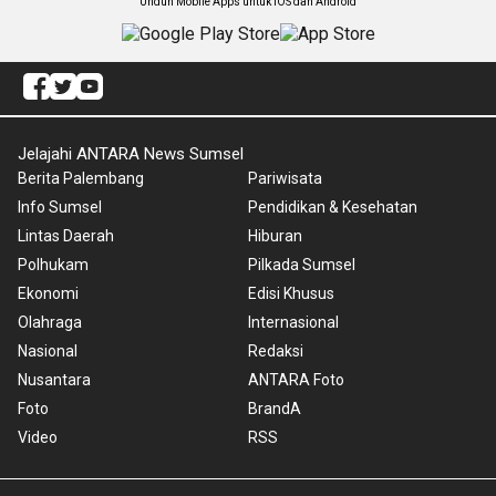
Unduh Mobile Apps untuk iOS dan Android
Jelajahi ANTARA News Sumsel
Berita Palembang
Pariwisata
Info Sumsel
Pendidikan & Kesehatan
Lintas Daerah
Hiburan
Polhukam
Pilkada Sumsel
Ekonomi
Edisi Khusus
Olahraga
Internasional
Nasional
Redaksi
Nusantara
ANTARA Foto
Foto
BrandA
Video
RSS