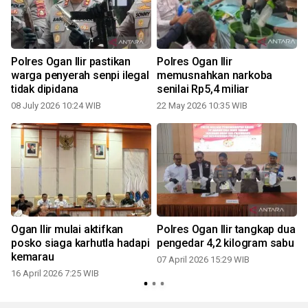
t
Polres Ogan Ilir pastikan
Polres Ogan Ilir
warga penyerah senpi ilegal
memusnahkan narkoba
tidak dipidana
senilai Rp5,4 miliar
08 July 2026 10:24 WIB
22 May 2026 10:35 WIB
0
Ogan Ilir mulai aktifkan
Polres Ogan Ilir tangkap dua
posko siaga karhutla hadapi
pengedar 4,2 kilogram sabu
kemarau
07 April 2026 15:29 WIB
16 April 2026 7:25 WIB