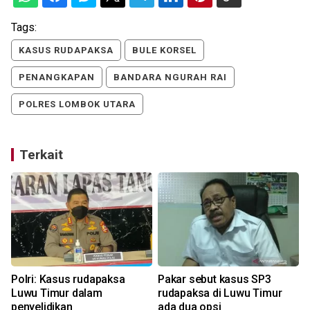
Tags:
KASUS RUDAPAKSA
BULE KORSEL
PENANGKAPAN
BANDARA NGURAH RAI
POLRES LOMBOK UTARA
Terkait
Polri: Kasus rudapaksa
Pakar sebut kasus SP3
e
Luwu Timur dalam
rudapaksa di Luwu Timur
penyelidikan
ada dua opsi