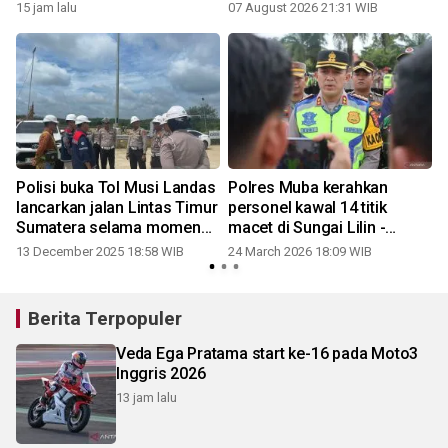
15 jam lalu
07 August 2026 21:31 WIB
Polisi buka Tol Musi Landas
Polres Muba kerahkan
lancarkan jalan Lintas Timur
personel kawal 14 titik
Sumatera selama momen
macet di Sungai Lilin -
Natal dan Tahun Baru
Bayung Lencir - Tungkal
13 December 2025 18:58 WIB
24 March 2026 18:09 WIB
0
Jaya
Berita Terpopuler
Veda Ega Pratama start ke-16 pada Moto3
Inggris 2026
13 jam lalu