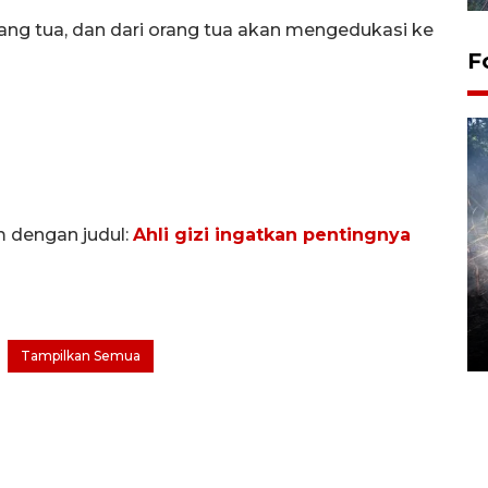
orang tua, dan dari orang tua akan mengedukasi ke
F
m dengan judul:
Ahli gizi ingatkan pentingnya
Alokasi anggaran untuk bibit
kopi arabika Gayo
15 June 2026 11:15 WIB
Tampilkan Semua