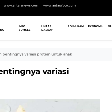
www.antaranews.com
www.antarafoto.com
INFO
LINTAS
POLHUKAM
EKONOMI
OL
ANG
SUMSEL
DAERAH
an pentingnya variasi protein untuk anak
entingnya variasi