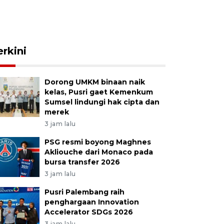
erkini
Dorong UMKM binaan naik
kelas, Pusri gaet Kemenkum
Sumsel lindungi hak cipta dan
merek
3 jam lalu
PSG resmi boyong Maghnes
Akliouche dari Monaco pada
bursa transfer 2026
3 jam lalu
Pusri Palembang raih
penghargaan Innovation
Accelerator SDGs 2026
3 jam lalu