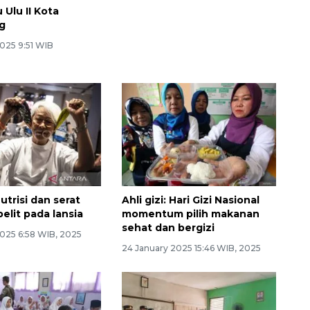
 Ulu II Kota
Persiapan fisik dan gizi
g
penting sebelum mendaki
gunung
025 9:51 WIB
01 July 2025 14:07 WIB, 2025
Nutrisi dan serat
Ahli gizi: Hari Gizi Nasional
elit pada lansia
momentum pilih makanan
sehat dan bergizi
2025 6:58 WIB, 2025
24 January 2025 15:46 WIB, 2025