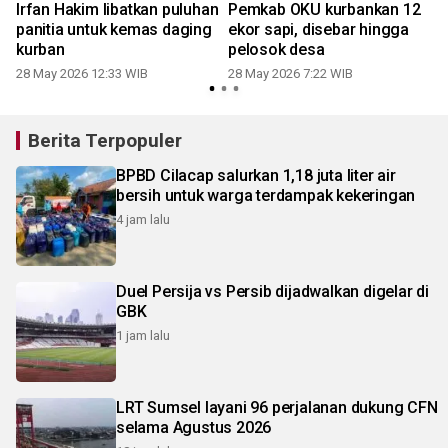
Irfan Hakim libatkan puluhan
Pemkab OKU kurbankan 12
panitia untuk kemas daging
ekor sapi, disebar hingga
kurban
pelosok desa
28 May 2026 12:33 WIB
28 May 2026 7:22 WIB
1
Berita Terpopuler
BPBD Cilacap salurkan 1,18 juta liter air
bersih untuk warga terdampak kekeringan
4 jam lalu
Duel Persija vs Persib dijadwalkan digelar di
GBK
1 jam lalu
LRT Sumsel layani 96 perjalanan dukung CFN
selama Agustus 2026