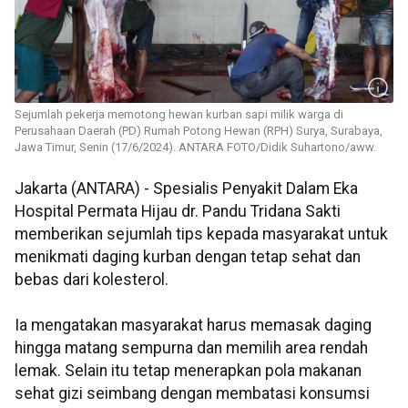
Sejumlah pekerja memotong hewan kurban sapi milik warga di
Perusahaan Daerah (PD) Rumah Potong Hewan (RPH) Surya, Surabaya,
Jawa Timur, Senin (17/6/2024). ANTARA FOTO/Didik Suhartono/aww.
Jakarta (ANTARA) - Spesialis Penyakit Dalam Eka
Hospital Permata Hijau dr. Pandu Tridana Sakti
memberikan sejumlah tips kepada masyarakat untuk
menikmati daging kurban dengan tetap sehat dan
bebas dari kolesterol.
Ia mengatakan masyarakat harus memasak daging
hingga matang sempurna dan memilih area rendah
lemak. Selain itu tetap menerapkan pola makanan
sehat gizi seimbang dengan membatasi konsumsi