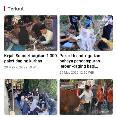
Terkait
Kejati Sumsel bagikan 1.000
Pakar Unand ingatkan
paket daging kurban
bahaya pencampuran
jeroan-daging bagi
29 May 2026 22:59 WIB
kesehatan
29 May 2026 12:26 WIB