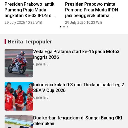
Presiden Prabowo lantik
Presiden Prabowo minta
Pamong Praja Muda
Pamong Praja Muda IPDN
angkatan Ke-33 IPDN di
jadi penggerak utama
Jatinangor
birokrasi
29 July 2026 10:32 WIB
29 July 2026 10:23 WIB
2
Berita Terpopuler
Veda Ega Pratama start ke-16 pada Moto3
Inggris 2026
6 jam lalu
Indonesia kalah 0-3 dari Thailand pada Leg 2
SEA V Cup 2026
6 jam lalu
Dua korban tenggelam di Sungai Baung OKI
ditemukan