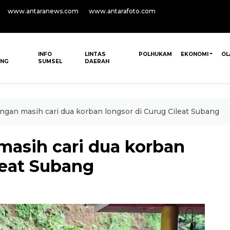
www.antaranews.com
www.antarafoto.com
INFO
LINTAS
POLHUKAM
EKONOMI
OL
ANG
SUMSEL
DAERAH
gan masih cari dua korban longsor di Curug Cileat Subang
asih cari dua korban
leat Subang