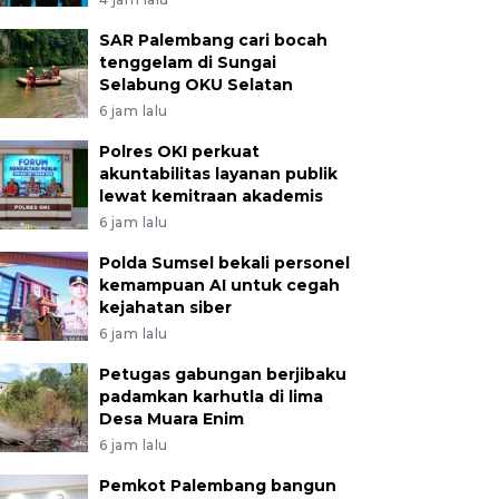
SAR Palembang cari bocah
tenggelam di Sungai
Selabung OKU Selatan
6 jam lalu
Polres OKI perkuat
akuntabilitas layanan publik
lewat kemitraan akademis
6 jam lalu
Polda Sumsel bekali personel
kemampuan AI untuk cegah
kejahatan siber
6 jam lalu
Petugas gabungan berjibaku
padamkan karhutla di lima
Desa Muara Enim
6 jam lalu
Pemkot Palembang bangun