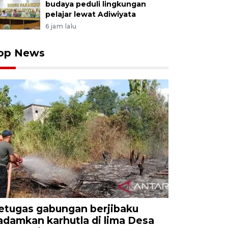
budaya peduli lingkungan
pelajar lewat Adiwiyata
6 jam lalu
op News
etugas gabungan berjibaku
adamkan karhutla di lima Desa