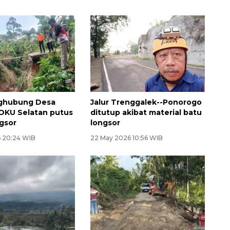
nghubung Desa
Jalur Trenggalek--Ponorogo
OKU Selatan putus
ditutup akibat material batu
ngsor
longsor
 20:24 WIB
22 May 2026 10:56 WIB