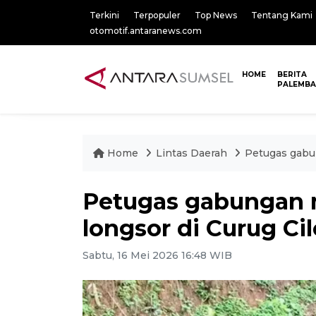
Terkini
Terpopuler
Top News
Tentang Kami
otomotif.antaranews.com
HOME
BERITA
PALEMB
Home
Lintas Daerah
Petugas gabun
Petugas gabungan m
longsor di Curug Ci
Sabtu, 16 Mei 2026 16:48 WIB