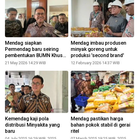
Mendag siapkan
Mendag imbau produsen
l
Permendag baru seiring
minyak goreng untuk
pembentukan BUMN Khusus
produksi 'second brand'
Ekspor
21 May 2026 14:29 WIB
12 February 2026 14:37 WIB
Kemendag kaji pola
Mendag pastikan harga
distribusi Minyakita yang
bahan pokok stabil di gerai
baru
ritel
04 July 2025 16:29 WIB, 2025
07 March 2025 19:25 WIB, 2025