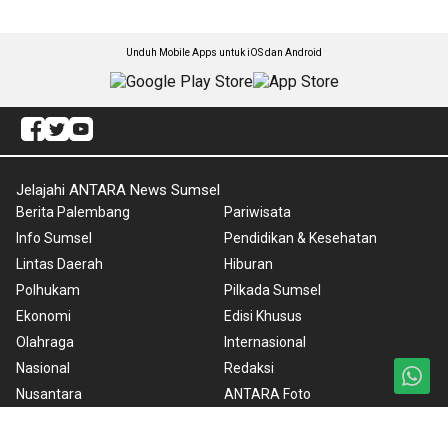
Unduh Mobile Apps untuk iOS dan Android
Jelajahi ANTARA News Sumsel
Berita Palembang
Pariwisata
Info Sumsel
Pendidikan & Kesehatan
Lintas Daerah
Hiburan
Polhukam
Pilkada Sumsel
Ekonomi
Edisi Khusus
Olahraga
Internasional
Nasional
Redaksi
Nusantara
ANTARA Foto
Foto
BrandA
Video
RSS