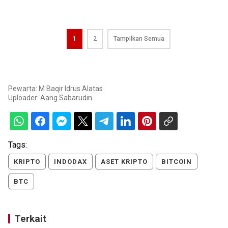
1
2
Tampilkan Semua
Pewarta: M Baqir Idrus Alatas
Uploader:
Aang Sabarudin
Tags:
KRIPTO
INDODAX
ASET KRIPTO
BITCOIN
BTC
Terkait