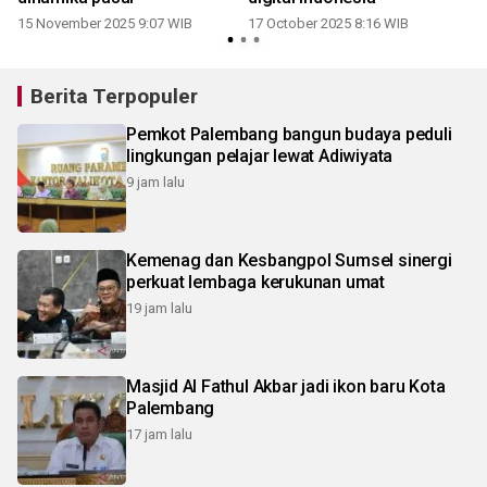
15 November 2025 9:07 WIB
17 October 2025 8:16 WIB
1
Berita Terpopuler
Pemkot Palembang bangun budaya peduli
lingkungan pelajar lewat Adiwiyata
9 jam lalu
Kemenag dan Kesbangpol Sumsel sinergi
perkuat lembaga kerukunan umat
19 jam lalu
Masjid Al Fathul Akbar jadi ikon baru Kota
Palembang
17 jam lalu