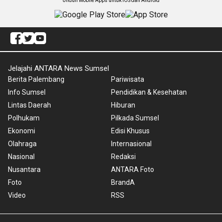
Unduh Mobile Apps untuk iOS dan Android
Jelajahi ANTARA News Sumsel
Berita Palembang
Pariwisata
Info Sumsel
Pendidikan & Kesehatan
Lintas Daerah
Hiburan
Polhukam
Pilkada Sumsel
Ekonomi
Edisi Khusus
Olahraga
Internasional
Nasional
Redaksi
Nusantara
ANTARA Foto
Foto
BrandA
Video
RSS