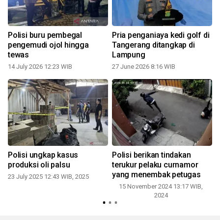
i
Polisi buru pembegal
Pria penganiaya kedi golf di
a
pengemudi ojol hingga
Tangerang ditangkap di
tewas
Lampung
14 July 2026 12:23 WIB
27 June 2026 8:16 WIB
Polisi ungkap kasus
Polisi berikan tindakan
produksi oli palsu
terukur pelaku curnamor
yang menembak petugas
23 July 2025 12:43 WIB, 2025
15 November 2024 13:17 WIB,
2024
2