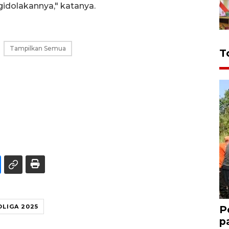
gidolakannya," katanya.
Tampilkan Semua
T
OLIGA 2025
P
p