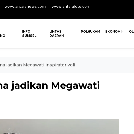
www.antaranews.com
www.antarafoto.com
INFO
LINTAS
POLHUKAM
EKONOMI
OL
ANG
SUMSEL
DAERAH
na jadikan Megawati inspirator voli
ana jadikan Megawati