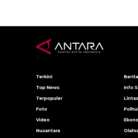
>
Terkini
Berit
Top News
Info 
Terpopuler
Linta
Foto
Polh
Video
Ekon
Nusantara
Olahr