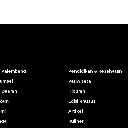
a Palembang
Pendidikan & Kesehatan
Sumsel
Pariwisata
s Daerah
Hiburan
ukam
Edisi Khusus
omi
Artikel
aga
Kuliner