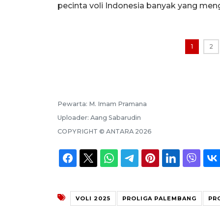
pecinta voli Indonesia banyak yang men
1
2
Pewarta:
M. Imam Pramana
Uploader:
Aang Sabarudin
COPYRIGHT ©
ANTARA
2026
VOLI 2025
PROLIGA PALEMBANG
PR