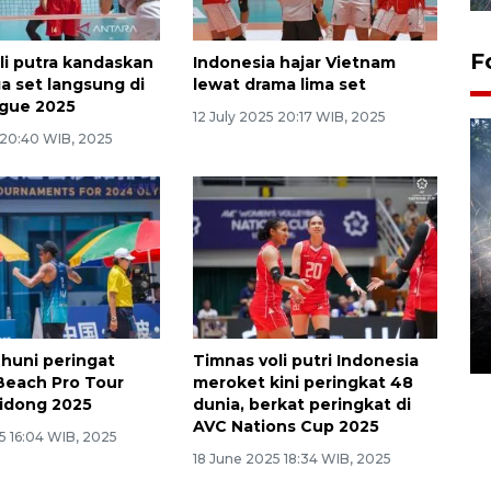
F
li putra kandaskan
Indonesia hajar Vietnam
iga set langsung di
lewat drama lima set
ague 2025
12 July 2025 20:17 WIB, 2025
 20:40 WIB, 2025
Alokasi anggaran untuk bibit
kopi arabika Gayo
15 June 2026 11:15 WIB
 huni peringat
Timnas voli putri Indonesia
Beach Pro Tour
meroket kini peringkat 48
idong 2025
dunia, berkat peringkat di
AVC Nations Cup 2025
5 16:04 WIB, 2025
18 June 2025 18:34 WIB, 2025