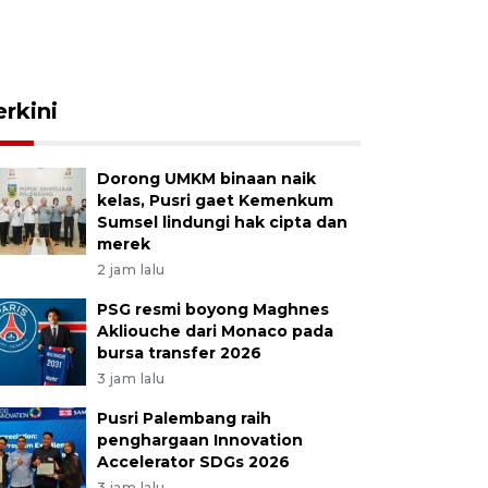
erkini
Dorong UMKM binaan naik
kelas, Pusri gaet Kemenkum
Sumsel lindungi hak cipta dan
merek
2 jam lalu
PSG resmi boyong Maghnes
Akliouche dari Monaco pada
bursa transfer 2026
3 jam lalu
Pusri Palembang raih
penghargaan Innovation
Accelerator SDGs 2026
3 jam lalu