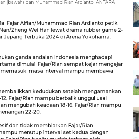
Alfian (bawah) dan Muhammad Rian Ardianto. ANTARA
ia, Fajar Alfian/Muhammad Rian Ardianto petik
 Nan/Zheng Wei Han lewat drama rubber game 2-
besar Jepang Terbuka 2024 di Arena Yokohama,
ukan ganda andalan Indonesia menghadapi
ertama dimulai. Fajar/Rian sempat kejar mengejar
gga memasuki masa interval mampu membawa
 membalikkan kedudukan setelah mengamankan
6-12. Fajar/Rian mampu berbalik unggul usai
dan mengubah keadaan 18-16. Fajar/Rian mampu
enangan 22-20.
esif dan tidak membiarkan Fajar/Rian
ampu menutup interval set kedua dengan