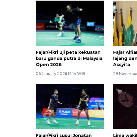
Fajar/Fikri uji peta kekuatan
Fajar Alfi
baru ganda putra di Malaysia
lajang de
Open 2026
Assyifa
06 January 2026 14:14 WIB
29 November
Fajar/Fikri susul Jonatan
Lima waki