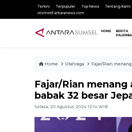
Terkini
Terpopuler
Top News
Tentang Kami
otomotif.antaranews.com
HOME
BERITA
PALEMB
Home
Olahraga
Fajar/Rian menang
Fajar/Rian menang 
babak 32 besar Jep
Selasa, 20 Agustus 2024 12:14 WIB