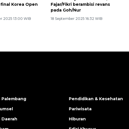
final Korea Open
Fajar/Fikri berambisi revans
pada Goh/Nur
r 2025 13:00 WIB
18 September 2025 16:32 WIB
a Palembang
Pendidikan & Kesehatan
Sumsel
Pariwisata
s Daerah
Hiburan
ukam
Edisi Khusus