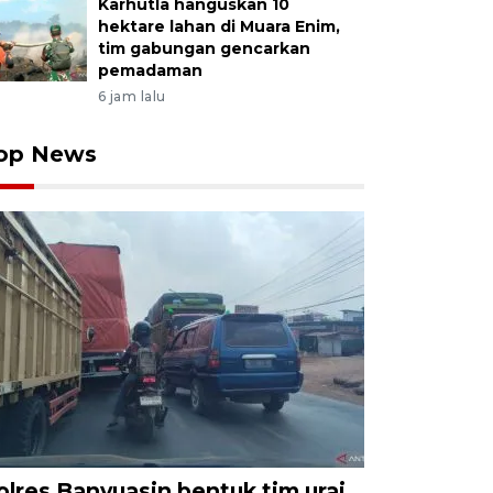
Karhutla hanguskan 10
hektare lahan di Muara Enim,
tim gabungan gencarkan
pemadaman
6 jam lalu
op News
olres Banyuasin bentuk tim urai