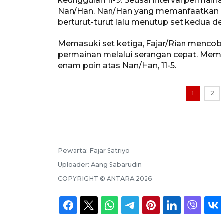
keunggulan 11-9. Seusai interval permai
Nan/Han. Nan/Han yang memanfaatkan k
berturut-turut lalu menutup set kedua 
Memasuki set ketiga, Fajar/Rian mencob
permainan melalui serangan cepat. Mema
enam poin atas Nan/Han, 11-5.
1
2
Pewarta:
Fajar Satriyo
Uploader:
Aang Sabarudin
COPYRIGHT ©
ANTARA
2026