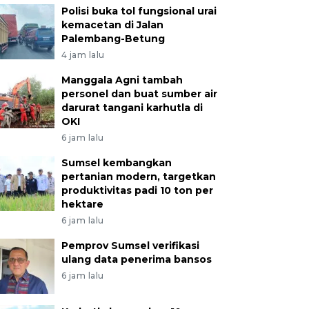
Polisi buka tol fungsional urai
kemacetan di Jalan
Palembang-Betung
4 jam lalu
Manggala Agni tambah
personel dan buat sumber air
darurat tangani karhutla di
OKI
6 jam lalu
Sumsel kembangkan
pertanian modern, targetkan
produktivitas padi 10 ton per
hektare
6 jam lalu
Pemprov Sumsel verifikasi
ulang data penerima bansos
6 jam lalu