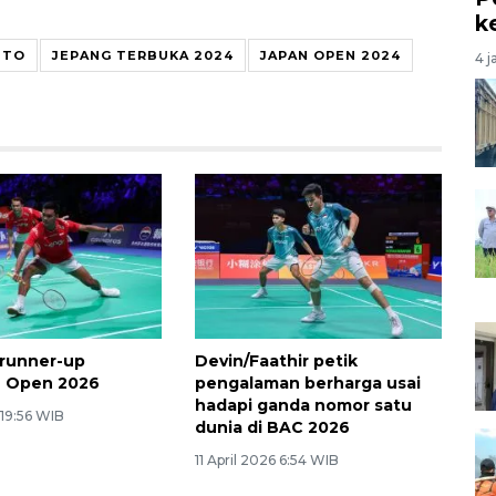
k
NTO
JEPANG TERBUKA 2024
JAPAN OPEN 2024
4 j
i runner-up
Devin/Faathir petik
e Open 2026
pengalaman berharga usai
hadapi ganda nomor satu
 19:56 WIB
dunia di BAC 2026
11 April 2026 6:54 WIB