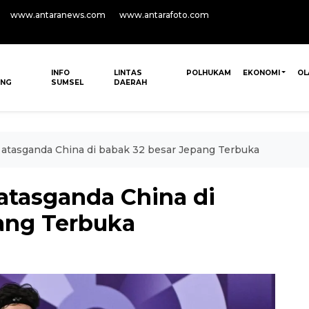
www.antaranews.com
www.antarafoto.com
INFO
LINTAS
POLHUKAM
EKONOMI
OL
ANG
SUMSEL
DAERAH
 atasganda China di babak 32 besar Jepang Terbuka
atasganda China di
ang Terbuka