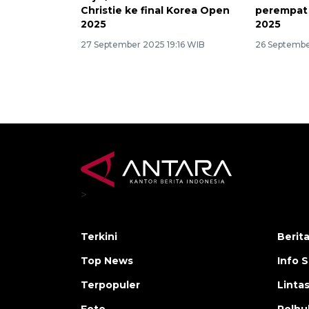
Christie ke final Korea Open
perempat 
2025
2025
27 September 2025 19:16 WIB
26 Septembe
>
Terkini
Berit
Top News
Info 
Terpopuler
Linta
Foto
Polh