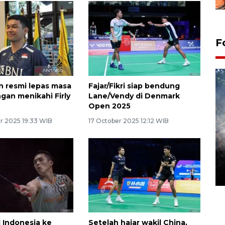
F
an resmi lepas masa
Fajar/Fikri siap bendung
ngan menikahi Firly
Lane/Vendy di Denmark
Open 2025
 2025 19:33 WIB
17 October 2025 12:12 WIB
Alokasi anggaran untuk bibit
kopi arabika Gayo
15 June 2026 11:15 WIB
l Indonesia ke
Setelah hajar wakil China,