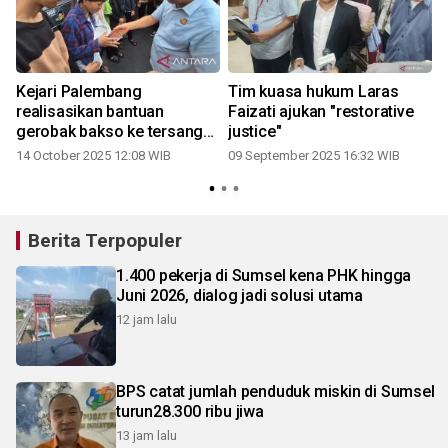
Kejari Palembang
Tim kuasa hukum Laras
realisasikan bantuan
Faizati ajukan "restorative
gerobak bakso ke tersangka
justice"
penyelesaian perkara
14 October 2025 12:08 WIB
09 September 2025 16:32 WIB
Restorative Justice
Berita Terpopuler
1.400 pekerja di Sumsel kena PHK hingga
Juni 2026, dialog jadi solusi utama
12 jam lalu
BPS catat jumlah penduduk miskin di Sumsel
turun28.300 ribu jiwa
13 jam lalu