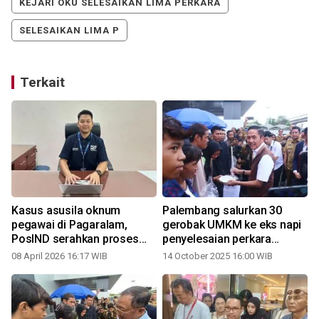
KEJARI OKU SELESAIKAN LIMA PERKARA
SELESAIKAN LIMA P
Terkait
Kasus asusila oknum
Palembang salurkan 30
pegawai di Pagaralam,
gerobak UMKM ke eks napi
pe
PosIND serahkan proses
penyelesaian perkara
hukum ke aparat penegak
Restorative Justice
08 April 2026 16:17 WIB
14 October 2025 16:00 WIB
hukum