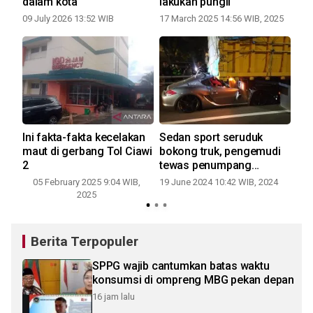
ya
dalam kota
lakukan pungli
ke
e
te
09 July 2026 13:52 WIB
17 March 2025 14:56 WIB, 2025
20
Ini fakta-fakta kecelakan
Sedan sport seruduk
Pol
maut di gerbang Tol Ciawi
bokong truk, pengemudi
pemu
2
tewas penumpang
Ko
"shock"
05 February 2025 9:04 WIB,
19 June 2024 10:42 WIB, 2024
0
2025
05 
Berita Terpopuler
SPPG wajib cantumkan batas waktu
konsumsi di ompreng MBG pekan depan
16 jam lalu