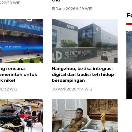
6 22:20 WIB
15 June 2026 9:29 WIB
F
ng rencana
Hangzhou, ketika integrasi
pemerintah untuk
digital dan tradisi teh hidup
Alokasi anggaran untuk bibit
ik nikel
berdampingan
kopi arabika Gayo
 16:32 WIB
30 April 2026 7:14 WIB
15 June 2026 11:15 WIB