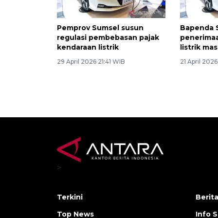
Pemprov Sumsel susun
Bapenda 
regulasi pembebasan pajak
penerimaa
kendaraan listrik
listrik ma
29 April 2026 21:41 WIB
21 April 202
>
Terkini
Berit
Top News
Info 