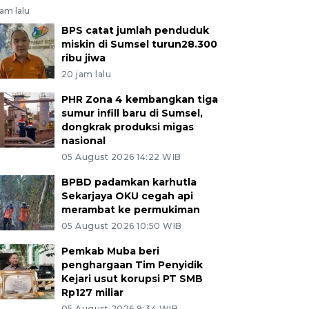
jam lalu
BPS catat jumlah penduduk
miskin di Sumsel turun28.300
ribu jiwa
20 jam lalu
PHR Zona 4 kembangkan tiga
sumur infill baru di Sumsel,
dongkrak produksi migas
nasional
05 August 2026 14:22 WIB
BPBD padamkan karhutla
Sekarjaya OKU cegah api
merambat ke permukiman
05 August 2026 10:50 WIB
Pemkab Muba beri
penghargaan Tim Penyidik
Kejari usut korupsi PT SMB
Rp127 miliar
05 August 2026 9:34 WIB