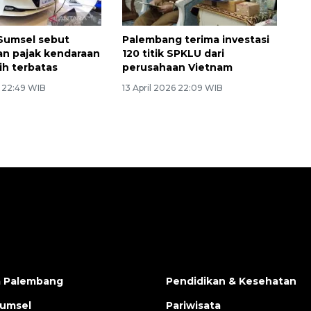
Sumsel sebut
Palembang terima investasi
n pajak kendaraan
120 titik SPKLU dari
sih terbatas
perusahaan Vietnam
6 22:49 WIB
13 April 2026 22:09 WIB
a Palembang
Pendidikan & Kesehatan
Sumsel
Pariwisata