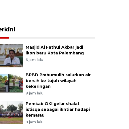
erkini
Masjid Al Fathul Akbar jadi
ikon baru Kota Palembang
6 jam lalu
BPBD Prabumulih salurkan air
bersih ke tujuh wilayah
kekeringan
8 jam lalu
Pemkab OKI gelar shalat
istisqa sebagai ikhtiar hadapi
kemarau
8 jam lalu