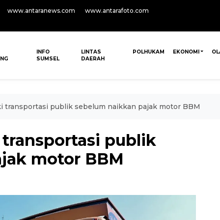
www.antaranews.com
www.antarafoto.com
INFO
LINTAS
POLHUKAM
EKONOMI
OL
ANG
SUMSEL
DAERAH
i transportasi publik sebelum naikkan pajak motor BBM
transportasi publik
ajak motor BBM