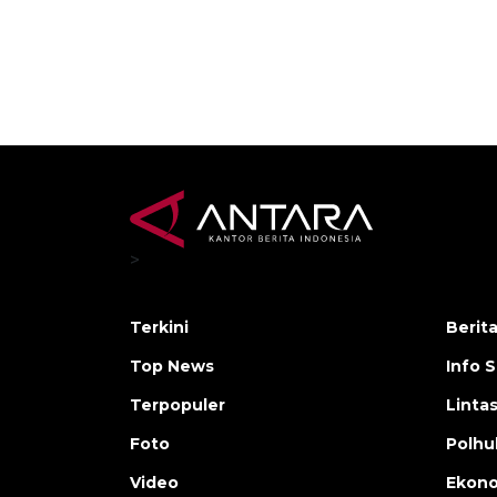
>
Terkini
Berit
Top News
Info 
Terpopuler
Linta
Foto
Polh
Video
Ekon