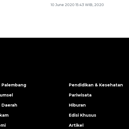
10 June 2020 15:43 WIB, 2020
a Palembang
Pendidikan & Kesehatan
Sumsel
Pariwisata
s Daerah
Hiburan
ukam
Edisi Khusus
omi
Artikel