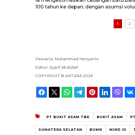
Ia mengestimasikan cadangan batu bar
100 tahun ke depan, dengan asumsi volum
1
2
Pewarta:
Muhammad Heriyanto
Editor:
Syarif Abdullah
COPYRIGHT ©
ANTARA
2026
PT BUKIT ASAM TBK
BUKIT ASAM
P
SUMATERA SELATAN
BUMN
MIND ID