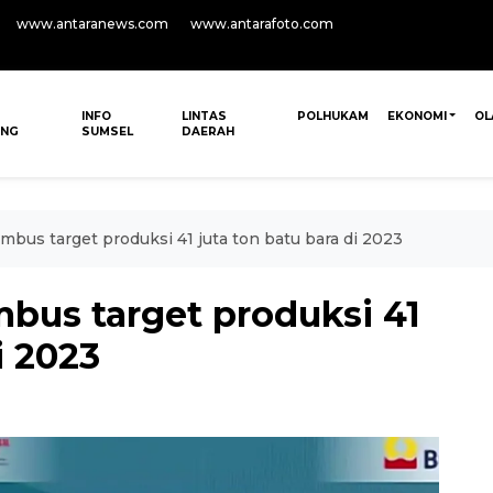
www.antaranews.com
www.antarafoto.com
INFO
LINTAS
POLHUKAM
EKONOMI
OL
ANG
SUMSEL
DAERAH
mbus target produksi 41 juta ton batu bara di 2023
bus target produksi 41
i 2023