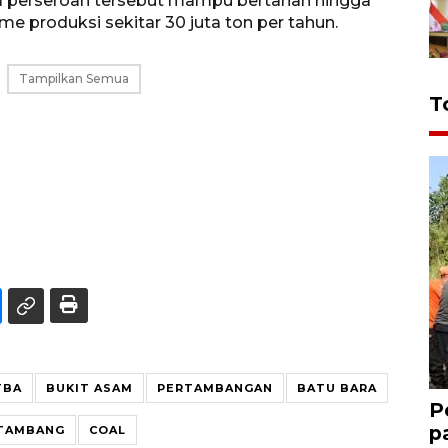
a perseroan tersebut mampu bertahan hingga
e produksi sekitar 30 juta ton per tahun.
Tampilkan Semua
T
TBA
BUKIT ASAM
PERTAMBANGAN
BATU BARA
P
p
TAMBANG
COAL