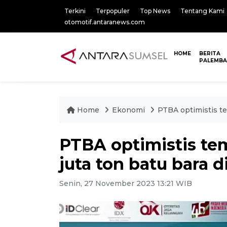
Terkini
Terpopuler
Top News
Tentang Kami
otomotif.antaranews.com
HOME
BERITA
PALEMB
Home
Ekonomi
PTBA optimistis te
PTBA optimistis tem
juta ton batu bara d
Senin, 27 November 2023 13:21 WIB