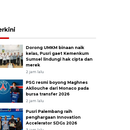
erkini
Dorong UMKM binaan naik
kelas, Pusri gaet Kemenkum
Sumsel lindungi hak cipta dan
merek
2 jam lalu
PSG resmi boyong Maghnes
Akliouche dari Monaco pada
bursa transfer 2026
2 jam lalu
Pusri Palembang raih
penghargaan Innovation
Accelerator SDGs 2026
3 jam lalu