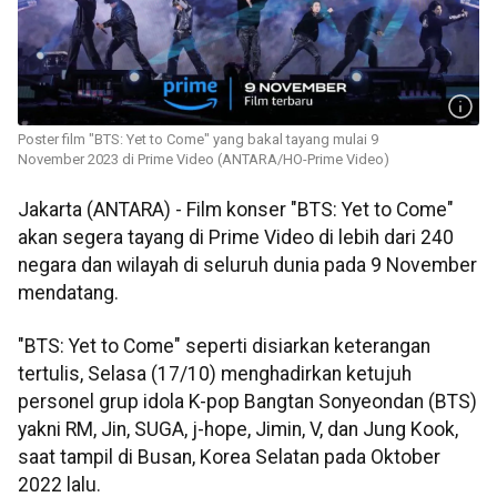
Poster film "BTS: Yet to Come" yang bakal tayang mulai 9
November 2023 di Prime Video (ANTARA/HO-Prime Video)
Jakarta (ANTARA) - Film konser "BTS: Yet to Come"
akan segera tayang di Prime Video di lebih dari 240
negara dan wilayah di seluruh dunia pada 9 November
mendatang.
"BTS: Yet to Come" seperti disiarkan keterangan
tertulis, Selasa (17/10) menghadirkan ketujuh
personel grup idola K-pop Bangtan Sonyeondan (BTS)
yakni RM, Jin, SUGA, j-hope, Jimin, V, dan Jung Kook,
saat tampil di Busan, Korea Selatan pada Oktober
2022 lalu.