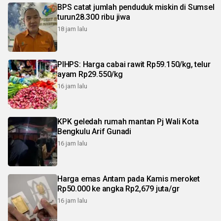
BPS catat jumlah penduduk miskin di Sumsel
turun28.300 ribu jiwa
18 jam lalu
PIHPS: Harga cabai rawit Rp59.150/kg, telur
ayam Rp29.550/kg
16 jam lalu
KPK geledah rumah mantan Pj Wali Kota
Bengkulu Arif Gunadi
16 jam lalu
Harga emas Antam pada Kamis meroket
Rp50.000 ke angka Rp2,679 juta/gr
16 jam lalu