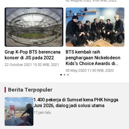
02 August 2022 9:06 WIB, 2022
Grup K-Pop BTS berencana
BTS kembali raih
-
konser di JIS pada 2022
penghargaan Nickelodeon
Kids's Choice Awards di
22 October 2021 15:52 WIB, 2021
Amerika Serikat
03 May 2020 11:30 WIB, 2020
1
Berita Terpopuler
1.400 pekerja di Sumsel kena PHK hingga
Juni 2026, dialog jadi solusi utama
17 jam lalu