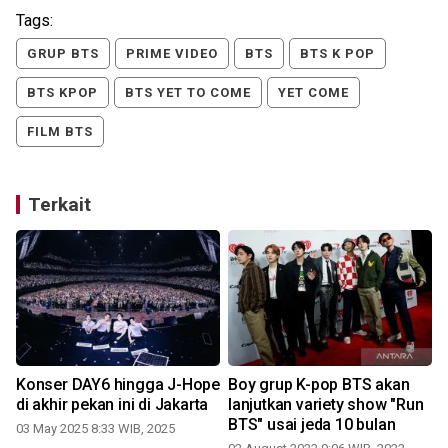
Tags:
GRUP BTS
PRIME VIDEO
BTS
BTS K POP
BTS KPOP
BTS YET TO COME
YET COME
FILM BTS
Terkait
Konser DAY6 hingga J-Hope
Boy grup K-pop BTS akan
di akhir pekan ini di Jakarta
lanjutkan variety show "Run
BTS" usai jeda 10 bulan
03 May 2025 8:33 WIB, 2025
1