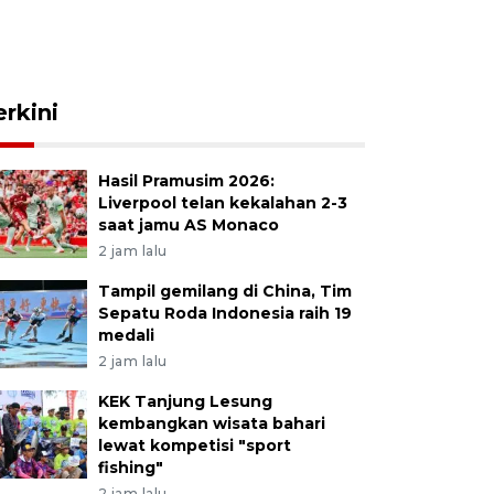
erkini
Hasil Pramusim 2026:
Liverpool telan kekalahan 2-3
saat jamu AS Monaco
2 jam lalu
Tampil gemilang di China, Tim
Sepatu Roda Indonesia raih 19
medali
2 jam lalu
KEK Tanjung Lesung
kembangkan wisata bahari
lewat kompetisi "sport
fishing"
2 jam lalu