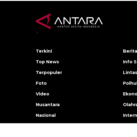
>
Terkini
Berit
Top News
Info 
Terpopuler
Linta
Foto
Polh
Video
Ekon
Nusantara
Olahr
Nasional
Inter