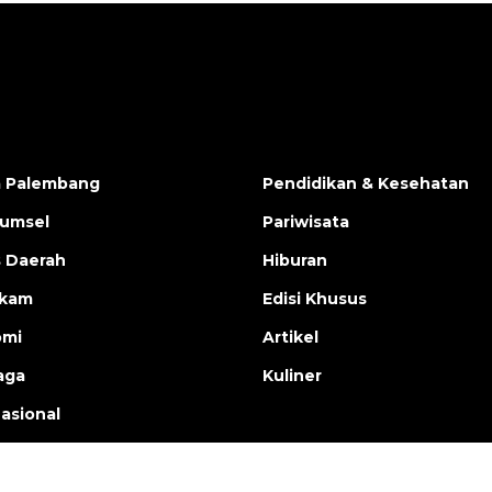
a Palembang
Pendidikan & Kesehatan
Sumsel
Pariwisata
s Daerah
Hiburan
ukam
Edisi Khusus
omi
Artikel
aga
Kuliner
nasional