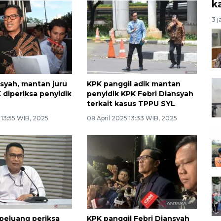
k
3 j
nsyah, mantan juru
KPK panggil adik mantan
 diperiksa penyidik
penyidik KPK Febri Diansyah
terkait kasus TPPU SYL
5 13:55 WIB, 2025
08 April 2025 13:33 WIB, 2025
peluang periksa
KPK panggil Febri Diansyah