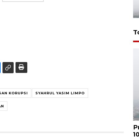
T
SAN KORUPSI
SYAHRUL YASIM LIMPO
AN
P
1