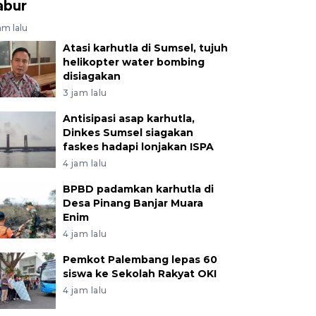
abur
am lalu
Atasi karhutla di Sumsel, tujuh
helikopter water bombing
disiagakan
3 jam lalu
Antisipasi asap karhutla,
Dinkes Sumsel siagakan
faskes hadapi lonjakan ISPA
4 jam lalu
BPBD padamkan karhutla di
Desa Pinang Banjar Muara
Enim
4 jam lalu
Pemkot Palembang lepas 60
siswa ke Sekolah Rakyat OKI
4 jam lalu