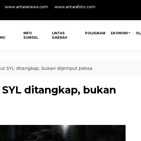
www.antaranews.com
www.antarafoto.com
INFO
LINTAS
POLHUKAM
EKONOMI
OL
ANG
SUMSEL
DAERAH
t SYL ditangkap, bukan dijemput paksa
 SYL ditangkap, bukan