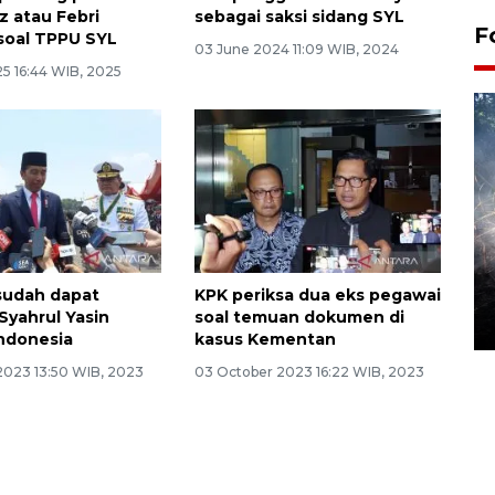
z atau Febri
sebagai saksi sidang SYL
F
soal TPPU SYL
03 June 2024 11:09 WIB, 2024
25 16:44 WIB, 2025
Alokasi anggaran untuk bibit
kopi arabika Gayo
sudah dapat
KPK periksa dua eks pegawai
Syahrul Yasin
soal temuan dokumen di
15 June 2026 11:15 WIB
Indonesia
kasus Kementan
2023 13:50 WIB, 2023
03 October 2023 16:22 WIB, 2023