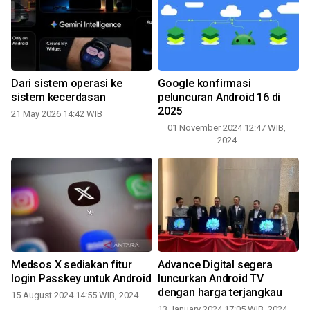
Dari sistem operasi ke
Google konfirmasi
sistem kecerdasan
peluncuran Android 16 di
lu
2025
21 May 2026 14:42 WIB
01 November 2024 12:47 WIB,
2024
Medsos X sediakan fitur
Advance Digital segera
login Passkey untuk Android
luncurkan Android TV
2
dengan harga terjangkau
15 August 2024 14:55 WIB, 2024
13 January 2024 17:05 WIB, 2024