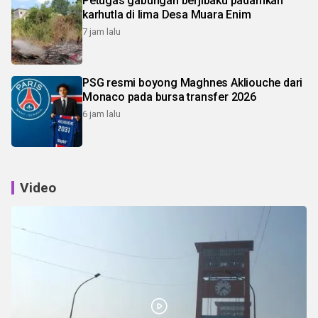
Petugas gabungan berjibaku padamkan
karhutla di lima Desa Muara Enim
7 jam lalu
PSG resmi boyong Maghnes Akliouche dari
Monaco pada bursa transfer 2026
6 jam lalu
Video