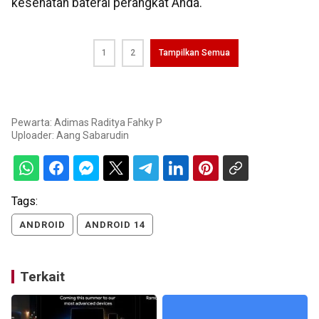
kesehatan baterai perangkat Anda.
1
2
Tampilkan Semua
Pewarta: Adimas Raditya Fahky P
Uploader:
Aang Sabarudin
Tags:
ANDROID
ANDROID 14
Terkait