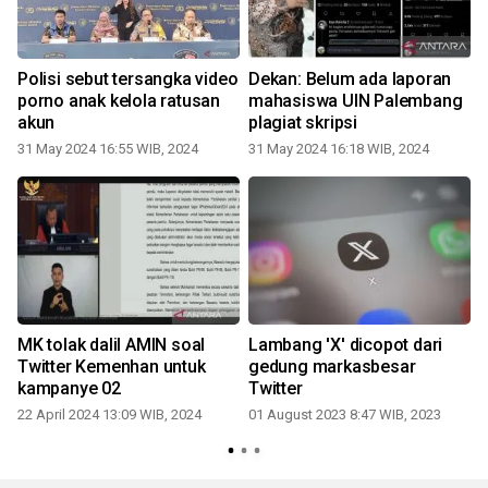
Polisi sebut tersangka video
Dekan: Belum ada laporan
porno anak kelola ratusan
mahasiswa UIN Palembang
akun
plagiat skripsi
31 May 2024 16:55 WIB, 2024
31 May 2024 16:18 WIB, 2024
k
MK tolak dalil AMIN soal
Lambang 'X' dicopot dari
Twitter Kemenhan untuk
gedung markasbesar
kampanye 02
Twitter
22 April 2024 13:09 WIB, 2024
01 August 2023 8:47 WIB, 2023
0