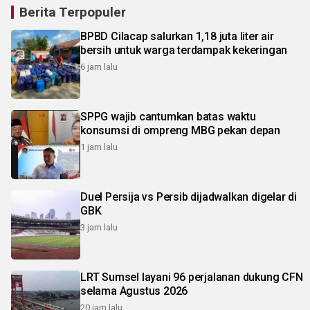
Berita Terpopuler
BPBD Cilacap salurkan 1,18 juta liter air
bersih untuk warga terdampak kekeringan
6 jam lalu
SPPG wajib cantumkan batas waktu
konsumsi di ompreng MBG pekan depan
1 jam lalu
Duel Persija vs Persib dijadwalkan digelar di
GBK
3 jam lalu
LRT Sumsel layani 96 perjalanan dukung CFN
selama Agustus 2026
20 jam lalu