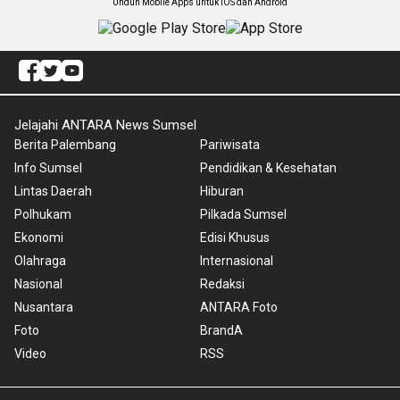
Unduh Mobile Apps untuk iOS dan Android
Jelajahi ANTARA News Sumsel
Berita Palembang
Pariwisata
Info Sumsel
Pendidikan & Kesehatan
Lintas Daerah
Hiburan
Polhukam
Pilkada Sumsel
Ekonomi
Edisi Khusus
Olahraga
Internasional
Nasional
Redaksi
Nusantara
ANTARA Foto
Foto
BrandA
Video
RSS