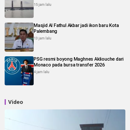
15 jam lalu
Masjid Al Fathul Akbar jadi ikon baru Kota
Palembang
13 jam lalu
PSG resmi boyong Maghnes Akliouche dari
Monaco pada bursa transfer 2026
4 jam lalu
Video