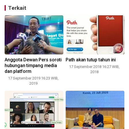
Terkait
g
Anggota Dewan Pers soroti
Path akan tutup tahun ini
hubungan timpang media
17 September 2018 16:27 WIB,
dan platform
u
2018
17 September 2019 16:23 WIB,
1
2019