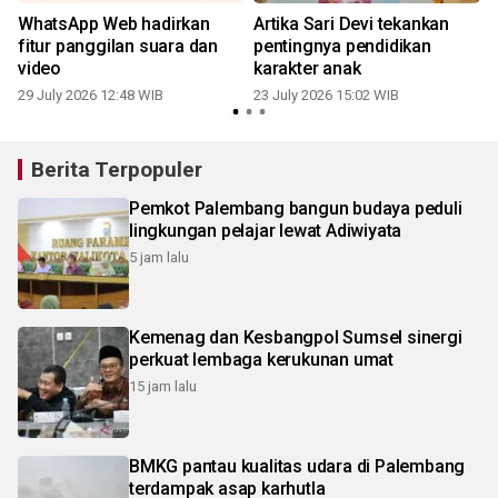
WhatsApp Web hadirkan
Artika Sari Devi tekankan
fitur panggilan suara dan
pentingnya pendidikan
1
video
karakter anak
29 July 2026 12:48 WIB
23 July 2026 15:02 WIB
Berita Terpopuler
Pemkot Palembang bangun budaya peduli
lingkungan pelajar lewat Adiwiyata
5 jam lalu
Kemenag dan Kesbangpol Sumsel sinergi
perkuat lembaga kerukunan umat
15 jam lalu
BMKG pantau kualitas udara di Palembang
terdampak asap karhutla