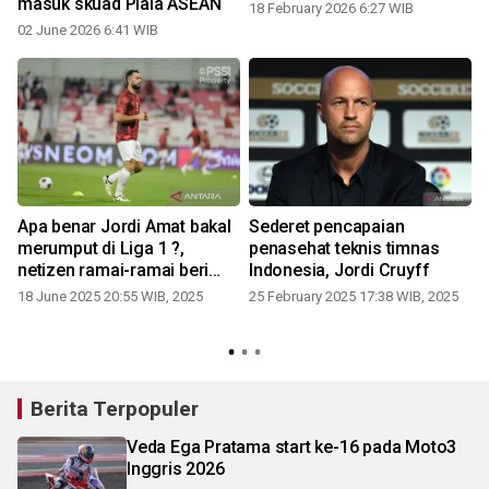
masuk skuad Piala ASEAN
18 February 2026 6:27 WIB
02 June 2026 6:41 WIB
Apa benar Jordi Amat bakal
Sederet pencapaian
merumput di Liga 1 ?,
penasehat teknis timnas
netizen ramai-ramai beri
Indonesia, Jordi Cruyff
dukungan
2
18 June 2025 20:55 WIB, 2025
25 February 2025 17:38 WIB, 2025
Berita Terpopuler
Veda Ega Pratama start ke-16 pada Moto3
Inggris 2026