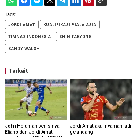
Tags:
JORDI AMAT
KUALIFIKASI PIALA ASIA
TIMNAS INDONESIA
SHIN TAEYONG
SANDY WALSH
Terkait
John Herdman beri sinyal
Jordi Amat akui nyaman jadi
Eliano dan Jordi Amat
gelandang