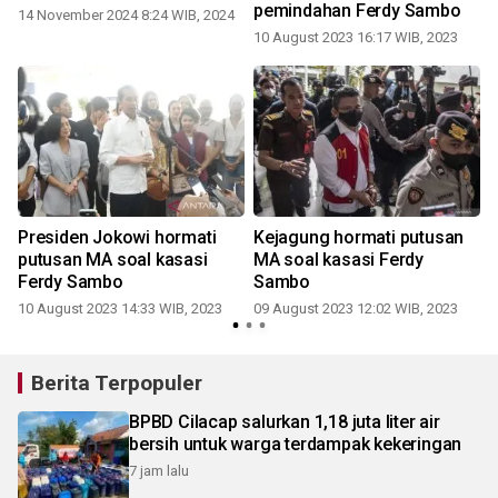
pemindahan Ferdy Sambo
14 November 2024 8:24 WIB, 2024
10 August 2023 16:17 WIB, 2023
Presiden Jokowi hormati
Kejagung hormati putusan
putusan MA soal kasasi
MA soal kasasi Ferdy
Ferdy Sambo
Sambo
10 August 2023 14:33 WIB, 2023
09 August 2023 12:02 WIB, 2023
2
Berita Terpopuler
BPBD Cilacap salurkan 1,18 juta liter air
bersih untuk warga terdampak kekeringan
7 jam lalu