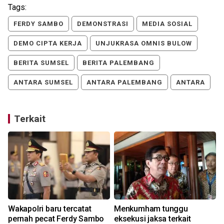
Tags:
FERDY SAMBO
DEMONSTRASI
MEDIA SOSIAL
DEMO CIPTA KERJA
UNJUKRASA OMNIS BULOW
BERITA SUMSEL
BERITA PALEMBANG
ANTARA SUMSEL
ANTARA PALEMBANG
ANTARA
Terkait
Wakapolri baru tercatat
Menkumham tunggu
pernah pecat Ferdy Sambo
eksekusi jaksa terkait