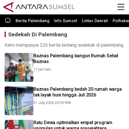
Berita Palembang
Info Sumsel
Lintas Daerah
Polhuk
Sedekah Di Palembang
Kami mempunyai 226 berita tentang sedekah di palembang.
Baznas Palembang bangun Rumah Sehat
Baznas
17 jam lalu
Baznas Palembang bedah 20 rumah warga
tak layak huni hingga Juli 2026
31 July 2026 20:39 WIB
Ratu Dewa optimalkan empat program
unggulan untuk warga prasejahtera