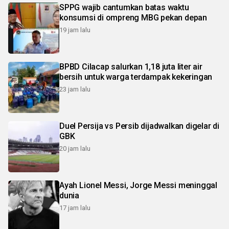
SPPG wajib cantumkan batas waktu
konsumsi di ompreng MBG pekan depan
19 jam lalu
BPBD Cilacap salurkan 1,18 juta liter air
bersih untuk warga terdampak kekeringan
23 jam lalu
Duel Persija vs Persib dijadwalkan digelar di
GBK
20 jam lalu
Ayah Lionel Messi, Jorge Messi meninggal
dunia
17 jam lalu