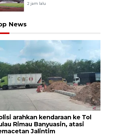
2 jam lalu
op News
olisi arahkan kendaraan ke Tol
ulau Rimau Banyuasin, atasi
emacetan Jalintim