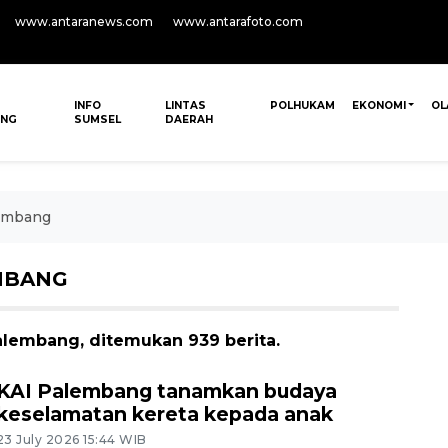
www.antaranews.com
www.antarafoto.com
INFO
LINTAS
POLHUKAM
EKONOMI
OL
ANG
SUMSEL
DAERAH
embang
MBANG
lembang, ditemukan 939 berita.
KAI Palembang tanamkan budaya
keselamatan kereta kepada anak
23 July 2026 15:44 WIB