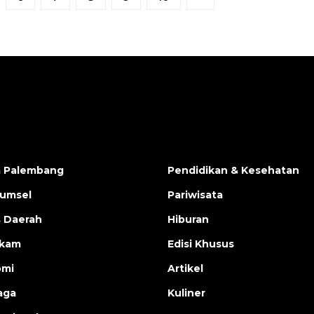
a Palembang
Pendidikan & Kesehatan
Sumsel
Pariwisata
s Daerah
Hiburan
ukam
Edisi Khusus
omi
Artikel
aga
Kuliner