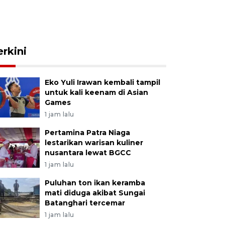
erkini
Eko Yuli Irawan kembali tampil
untuk kali keenam di Asian
Games
1 jam lalu
Pertamina Patra Niaga
lestarikan warisan kuliner
nusantara lewat BGCC
1 jam lalu
Puluhan ton ikan keramba
mati diduga akibat Sungai
Batanghari tercemar
1 jam lalu