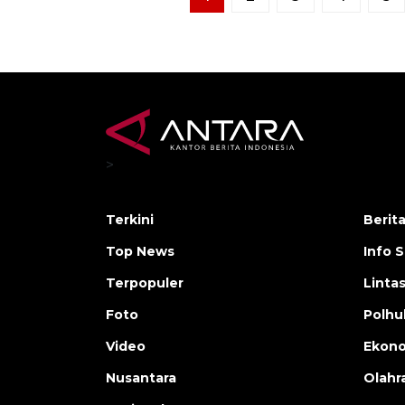
>
Terkini
Berit
Top News
Info 
Terpopuler
Linta
Foto
Polh
Video
Ekon
Nusantara
Olahr