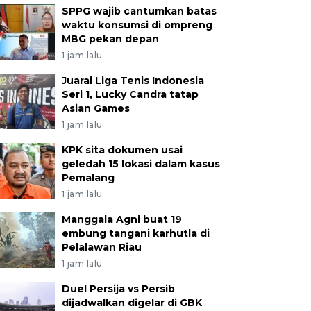
SPPG wajib cantumkan batas
waktu konsumsi di ompreng
MBG pekan depan
1 jam lalu
Juarai Liga Tenis Indonesia
Seri 1, Lucky Candra tatap
Asian Games
1 jam lalu
KPK sita dokumen usai
geledah 15 lokasi dalam kasus
Pemalang
1 jam lalu
Manggala Agni buat 19
embung tangani karhutla di
Pelalawan Riau
1 jam lalu
Duel Persija vs Persib
dijadwalkan digelar di GBK