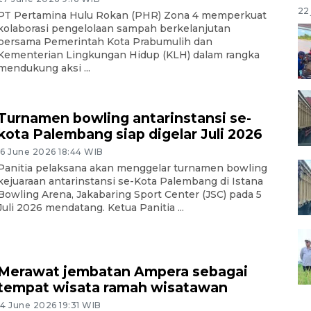
22 
PT Pertamina Hulu Rokan (PHR) Zona 4 memperkuat
kolaborasi pengelolaan sampah berkelanjutan
bersama Pemerintah Kota Prabumulih dan
Kementerian Lingkungan Hidup (KLH) dalam rangka
mendukung aksi ...
Turnamen bowling antarinstansi se-
kota Palembang siap digelar Juli 2026
16 June 2026 18:44 WIB
Panitia pelaksana akan menggelar turnamen bowling
kejuaraan antarinstansi se-Kota Palembang di Istana
Bowling Arena, Jakabaring Sport Center (JSC) pada 5
Juli 2026 mendatang. Ketua Panitia ...
Merawat jembatan Ampera sebagai
tempat wisata ramah wisatawan
14 June 2026 19:31 WIB