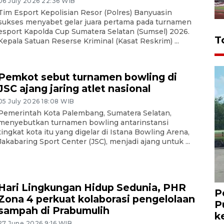
06 July 2026 22:36 WIB
Tim Esport Kepolisian Resor (Polres) Banyuasin
sukses menyabet gelar juara pertama pada turnamen
esport Kapolda Cup Sumatera Selatan (Sumsel) 2026.
T
Kepala Satuan Reserse Kriminal (Kasat Reskrim) ...
Pemkot sebut turnamen bowling di
JSC ajang jaring atlet nasional
05 July 2026 18:08 WIB
Pemerintah Kota Palembang, Sumatera Selatan,
menyebutkan turnamen bowling antarinstansi
tingkat kota itu yang digelar di Istana Bowling Arena,
Jakabaring Sport Center (JSC), menjadi ajang untuk ...
Hari Lingkungan Hidup Sedunia, PHR
P
Zona 4 perkuat kolaborasi pengelolaan
P
sampah di Prabumulih
k
27 June 2026 9:16 WIB