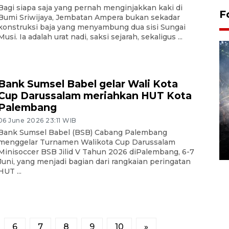
Bagi siapa saja yang pernah menginjakkan kaki di
F
Bumi Sriwijaya, Jembatan Ampera bukan sekadar
konstruksi baja yang menyambung dua sisi Sungai
Musi. Ia adalah urat nadi, saksi sejarah, sekaligus ...
Bank Sumsel Babel gelar Wali Kota
Cup Darussalam meriahkan HUT Kota
Palembang
Alokasi anggaran untuk bibit
06 June 2026 23:11 WIB
kopi arabika Gayo
Bank Sumsel Babel (BSB) Cabang Palembang
menggelar Turnamen Walikota Cup Darussalam
15 June 2026 11:15 WIB
Minisoccer BSB Jilid V Tahun 2026 diPalembang, 6-7
Juni, yang menjadi bagian dari rangkaian peringatan
HUT ...
6
7
8
9
10
»