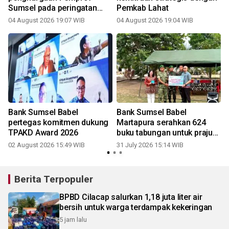
Sumsel pada peringatan
Pemkab Lahat
Hari Anak Nasional 2026
04 August 2026 19:07 WIB
04 August 2026 19:04 WIB
3
Bank Sumsel Babel
Bank Sumsel Babel
pertegas komitmen dukung
Martapura serahkan 624
TPAKD Award 2026
buku tabungan untuk prajurit
Yonif TP 893/KBK
02 August 2026 15:49 WIB
31 July 2026 15:14 WIB
2
Berita Terpopuler
BPBD Cilacap salurkan 1,18 juta liter air
bersih untuk warga terdampak kekeringan
5 jam lalu