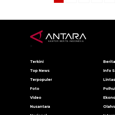
>
Terkini
Berit
Top News
Info 
Terpopuler
Linta
Foto
Polh
Video
Ekon
Nusantara
Olahr