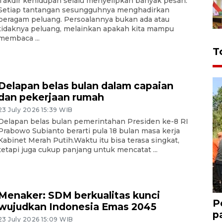
Takdir kehidupan selalu menyelipkan banyak pesan.
Setiap tantangan sesungguhnya menghadirkan
beragam peluang. Persoalannya bukan ada atau
tidaknya peluang, melainkan apakah kita mampu
membaca ...
T
Delapan belas bulan dalam capaian
dan pekerjaan rumah
23 July 2026 15:39 WIB
Delapan belas bulan pemerintahan Presiden ke-8 RI
Prabowo Subianto berarti pula 18 bulan masa kerja
Kabinet Merah Putih.Waktu itu bisa terasa singkat,
tetapi juga cukup panjang untuk mencatat ...
Menaker: SDM berkualitas kunci
P
wujudkan Indonesia Emas 2045
p
23 July 2026 15:09 WIB