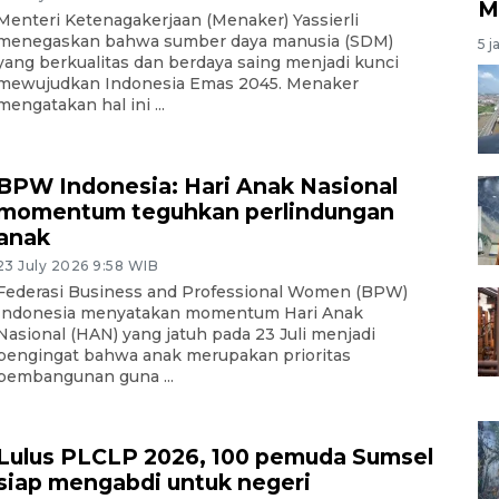
M
Menteri Ketenagakerjaan (Menaker) Yassierli
menegaskan bahwa sumber daya manusia (SDM)
5 j
yang berkualitas dan berdaya saing menjadi kunci
mewujudkan Indonesia Emas 2045. Menaker
mengatakan hal ini ...
BPW Indonesia: Hari Anak Nasional
momentum teguhkan perlindungan
anak
23 July 2026 9:58 WIB
Federasi Business and Professional Women (BPW)
Indonesia menyatakan momentum Hari Anak
Nasional (HAN) yang jatuh pada 23 Juli menjadi
pengingat bahwa anak merupakan prioritas
pembangunan guna ...
Lulus PLCLP 2026, 100 pemuda Sumsel
siap mengabdi untuk negeri