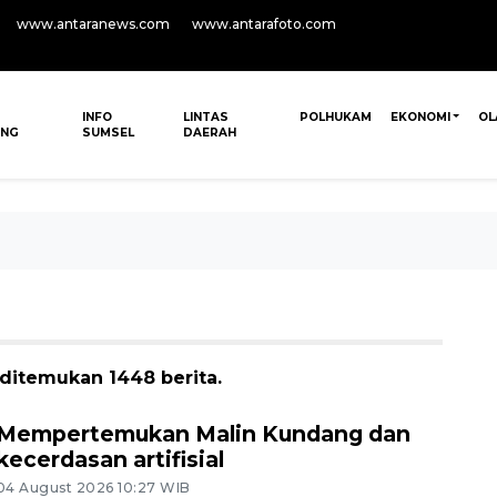
www.antaranews.com
www.antarafoto.com
INFO
LINTAS
POLHUKAM
EKONOMI
OL
ANG
SUMSEL
DAERAH
 ditemukan 1448 berita.
Mempertemukan Malin Kundang dan
kecerdasan artifisial
04 August 2026 10:27 WIB