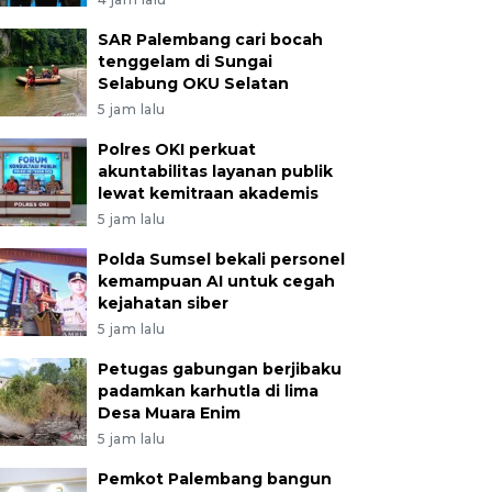
SAR Palembang cari bocah
tenggelam di Sungai
Selabung OKU Selatan
5 jam lalu
Polres OKI perkuat
akuntabilitas layanan publik
lewat kemitraan akademis
5 jam lalu
Polda Sumsel bekali personel
kemampuan AI untuk cegah
kejahatan siber
5 jam lalu
Petugas gabungan berjibaku
padamkan karhutla di lima
Desa Muara Enim
5 jam lalu
Pemkot Palembang bangun