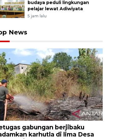
budaya peduli lingkungan
pelajar lewat Adiwiyata
5 jam lalu
op News
etugas gabungan berjibaku
adamkan karhutla di lima Desa