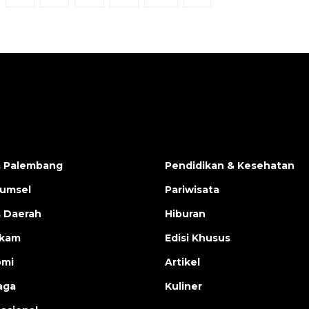
a Palembang
Pendidikan & Kesehatan
Sumsel
Pariwisata
s Daerah
Hiburan
ukam
Edisi Khusus
omi
Artikel
aga
Kuliner