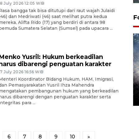
18 July 2026 12:05 WIB
Rasa bangga tak bisa ditutupi dari raut wajah Julaidi
(46) dan Medriwati (46) saat melihat putra kedua
F
mereka, Alifta Rido (17) yang berdiri di antara 98
pemuda Sumatera Selatan (Sumsel) pada upacara ...
Menko Yusril: Hukum berkeadilan
harus dibarengi penguatan karakter
17 July 2026 16:56 WIB
Menteri Koordinator Bidang Hukum, HAM, Imigrasi,
Alokasi anggaran untuk bibit
dan Pemasyarakatan Yusril Ihza Mahendra
kopi arabika Gayo
mengatakan pembangunan hukum yang berkeadilan
harus dibarengi dengan penguatan karakter serta
15 June 2026 11:15 WIB
integritas para ...
6
7
8
9
10
»