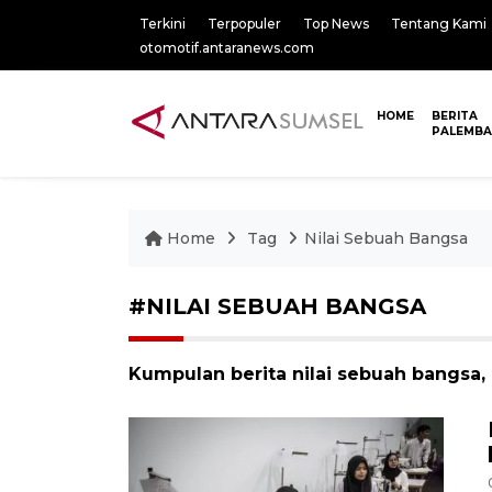
Terkini
Terpopuler
Top News
Tentang Kami
otomotif.antaranews.com
HOME
BERITA
PALEMB
Home
Tag
Nilai Sebuah Bangsa
#NILAI SEBUAH BANGSA
Kumpulan berita nilai sebuah bangsa,