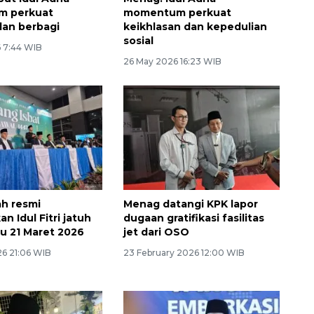
 perkuat
momentum perkuat
dan berbagi
keikhlasan dan kepedulian
sosial
 7:44 WIB
26 May 2026 16:23 WIB
h resmi
Menag datangi KPK lapor
 Idul Fitri jatuh
dugaan gratifikasi fasilitas
u 21 Maret 2026
jet dari OSO
26 21:06 WIB
23 February 2026 12:00 WIB