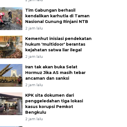
Tim Gabungan berhasil
kendalikan karhutla di Taman
Nasional Gunung Rinjani NTB
2 jam lalu
Kemenhut inisiasi pendekatan
hukum 'multidoor' berantas
kejahatan satwa liar ilegal
2 jam lalu
Iran tak akan buka Selat
Hormuz Jika AS masih tebar
ancaman dan sanksi
2 jam lalu
KPK sita dokumen dari
penggeledahan tiga lokasi
kasus korupsi Pemkot
Bengkulu
2 jam lalu