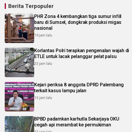
Berita Terpopuler
PHR Zona 4 kembangkan tiga sumur infill
baru di Sumsel, dongkrak produksi migas
nasional
19 jam lalu
Korlantas Polri terapkan pengenalan wajah di
ETLE untuk lacak pelanggar pelat palsu
23 jam lalu
Kejari periksa 8 anggota DPRD Palembang
terkait kasus lampu jalan
13 jam lalu
BPBD padamkan karhutla Sekarjaya OKU
cegah api merambat ke permukiman
23 jam lalu