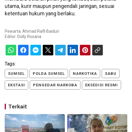
utama, kurir maupun pengendali jaringan, sesuai
ketentuan hukum yang berlaku.
Pewarta: Ahmad Rafli Baiduri
Editor:
Dolly Rosana
Tags:
SUMSEL
POLDA SUMSEL
NARKOTIKA
SABU
EKSTASI
PENGEDAR NARKOBA
EKSEDISI RESMI
Terkait