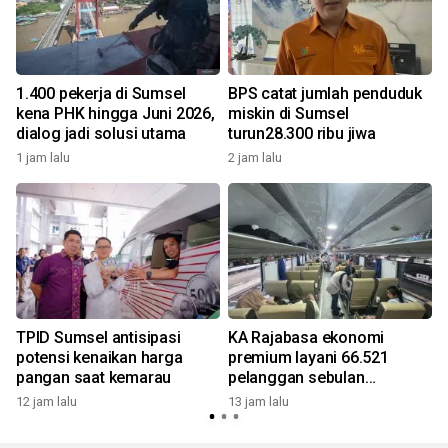
1.400 pekerja di Sumsel
BPS catat jumlah penduduk
kena PHK hingga Juni 2026,
miskin di Sumsel
dialog jadi solusi utama
turun28.300 ribu jiwa
1 jam lalu
2 jam lalu
1
TPID Sumsel antisipasi
KA Rajabasa ekonomi
n
potensi kenaikan harga
premium layani 66.521
pangan saat kemarau
pelanggan sebulan
beroperasi
12 jam lalu
13 jam lalu
1