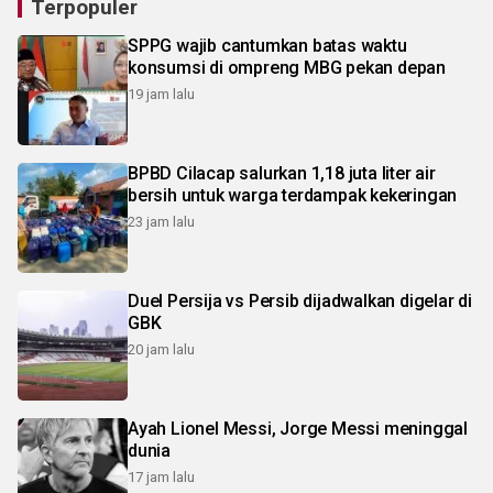
Terpopuler
SPPG wajib cantumkan batas waktu
konsumsi di ompreng MBG pekan depan
19 jam lalu
BPBD Cilacap salurkan 1,18 juta liter air
bersih untuk warga terdampak kekeringan
23 jam lalu
Duel Persija vs Persib dijadwalkan digelar di
GBK
20 jam lalu
Ayah Lionel Messi, Jorge Messi meninggal
dunia
17 jam lalu