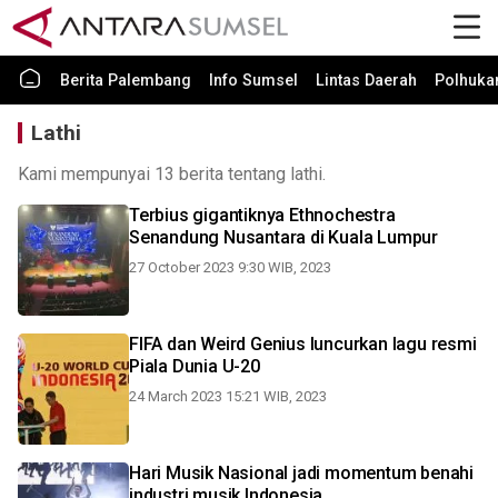
Berita Palembang
Info Sumsel
Lintas Daerah
Polhuk
Lathi
Kami mempunyai 13 berita tentang lathi.
Terbius gigantiknya Ethnochestra
Senandung Nusantara di Kuala Lumpur
27 October 2023 9:30 WIB, 2023
FIFA dan Weird Genius luncurkan lagu resmi
Piala Dunia U-20
24 March 2023 15:21 WIB, 2023
Hari Musik Nasional jadi momentum benahi
industri musik Indonesia