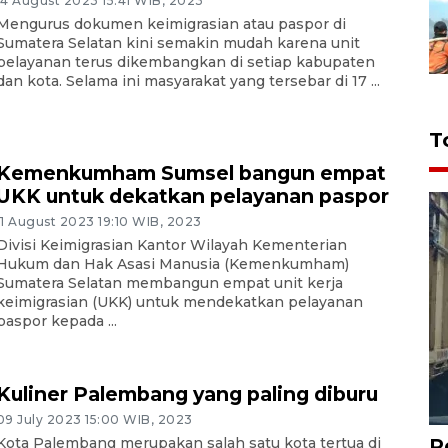
14 August 2023 15:41 WIB, 2023
Mengurus dokumen keimigrasian atau paspor di
Sumatera Selatan kini semakin mudah karena unit
pelayanan terus dikembangkan di setiap kabupaten
dan kota. Selama ini masyarakat yang tersebar di 17 ...
T
Kemenkumham Sumsel bangun empat
UKK untuk dekatkan pelayanan paspor
11 August 2023 19:10 WIB, 2023
Divisi Keimigrasian Kantor Wilayah Kementerian
Hukum dan Hak Asasi Manusia (Kemenkumham)
Sumatera Selatan membangun empat unit kerja
keimigrasian (UKK) untuk mendekatkan pelayanan
paspor kepada ...
Kuliner Palembang yang paling diburu
09 July 2023 15:00 WIB, 2023
P
Kota Palembang merupakan salah satu kota tertua di