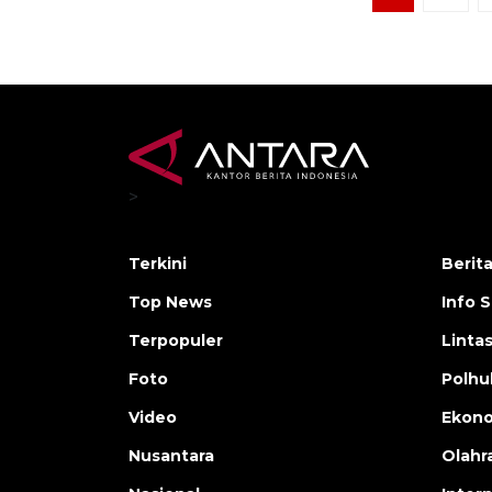
>
Terkini
Berit
Top News
Info 
Terpopuler
Linta
Foto
Polh
Video
Ekon
Nusantara
Olahr