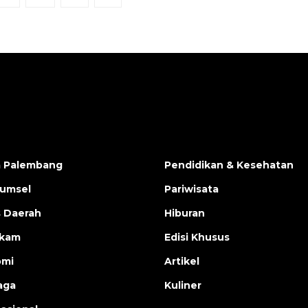
a Palembang
Pendidikan & Kesehatan
Sumsel
Pariwisata
s Daerah
Hiburan
ukam
Edisi Khusus
omi
Artikel
aga
Kuliner