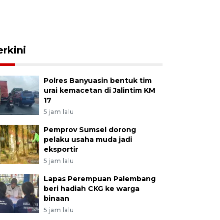
erkini
Polres Banyuasin bentuk tim
urai kemacetan di Jalintim KM
17
5 jam lalu
Pemprov Sumsel dorong
pelaku usaha muda jadi
eksportir
5 jam lalu
Lapas Perempuan Palembang
beri hadiah CKG ke warga
binaan
5 jam lalu