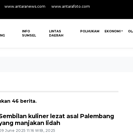
www.antaranews.com
www.antarafoto.com
INFO
LINTAS
POLHUKAM
EKONOMI
OL
ANG
SUMSEL
DAERAH
kan 46 berita.
Sembilan kuliner lezat asal Palembang
yang manjakan lidah
09 June 2025 11:16 WIB, 2025