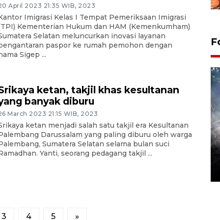
20 April 2023 21:35 WIB, 2023
Kantor Imigrasi Kelas I Tempat Pemeriksaan Imigrasi
(TPI) Kementerian Hukum dan HAM (Kemenkumham)
Sumatera Selatan meluncurkan inovasi layanan
F
pengantaran paspor ke rumah pemohon dengan
nama Sigep ...
Srikaya ketan, takjil khas kesultanan
yang banyak diburu
26 March 2023 21:15 WIB, 2023
Srikaya ketan menjadi salah satu takjil era Kesultanan
Palembang Darussalam yang paling diburu oleh warga
Alokasi anggaran untuk bibit
Palembang, Sumatera Selatan selama bulan suci
Ramadhan. Yanti, seorang pedagang takjil ...
kopi arabika Gayo
15 June 2026 11:15 WIB
3
4
5
»