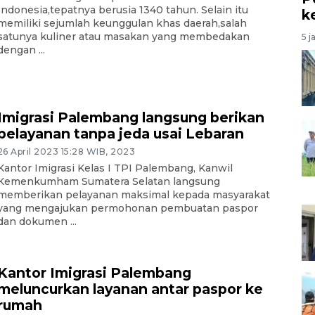
Indonesia,tepatnya berusia 1340 tahun. Selain itu
k
memiliki sejumlah keunggulan khas daerah,salah
satunya kuliner atau masakan yang membedakan
5 j
dengan ...
Imigrasi Palembang langsung berikan
pelayanan tanpa jeda usai Lebaran
26 April 2023 15:28 WIB, 2023
Kantor Imigrasi Kelas I TPI Palembang, Kanwil
Kemenkumham Sumatera Selatan langsung
memberikan pelayanan maksimal kepada masyarakat
yang mengajukan permohonan pembuatan paspor
dan dokumen ...
Kantor Imigrasi Palembang
meluncurkan layanan antar paspor ke
rumah