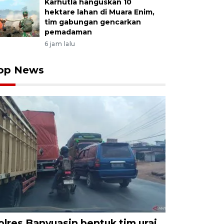
Karhutla hanguskan 10
hektare lahan di Muara Enim,
tim gabungan gencarkan
pemadaman
6 jam lalu
op News
olres Banyuasin bentuk tim urai