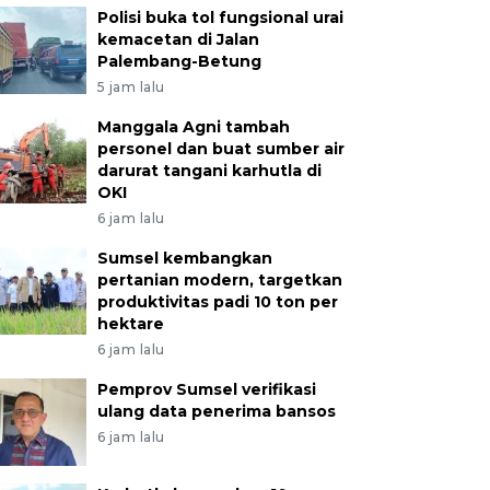
Polisi buka tol fungsional urai
kemacetan di Jalan
Palembang-Betung
5 jam lalu
Manggala Agni tambah
personel dan buat sumber air
darurat tangani karhutla di
OKI
6 jam lalu
Sumsel kembangkan
pertanian modern, targetkan
produktivitas padi 10 ton per
hektare
6 jam lalu
Pemprov Sumsel verifikasi
ulang data penerima bansos
6 jam lalu