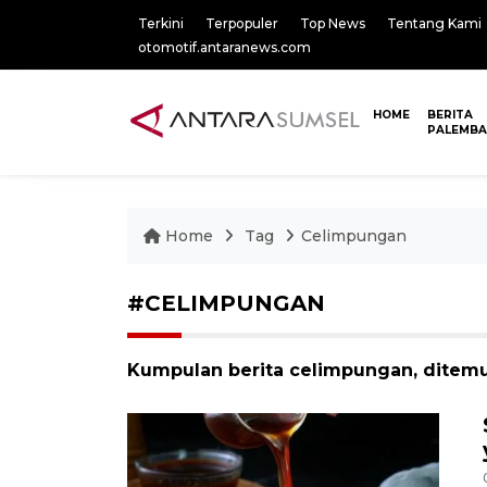
Terkini
Terpopuler
Top News
Tentang Kami
otomotif.antaranews.com
HOME
BERITA
PALEMB
Home
Tag
Celimpungan
#CELIMPUNGAN
Kumpulan berita celimpungan, ditemu