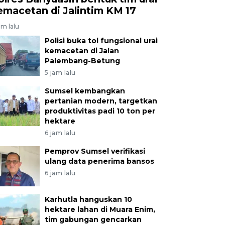
emacetan di Jalintim KM 17
am lalu
Polisi buka tol fungsional urai
kemacetan di Jalan
Palembang-Betung
5 jam lalu
Sumsel kembangkan
pertanian modern, targetkan
produktivitas padi 10 ton per
hektare
6 jam lalu
Pemprov Sumsel verifikasi
ulang data penerima bansos
6 jam lalu
Karhutla hanguskan 10
hektare lahan di Muara Enim,
tim gabungan gencarkan