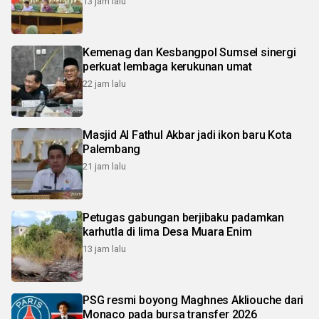
13 jam lalu
Kemenag dan Kesbangpol Sumsel sinergi
perkuat lembaga kerukunan umat
22 jam lalu
Masjid Al Fathul Akbar jadi ikon baru Kota
Palembang
21 jam lalu
Petugas gabungan berjibaku padamkan
karhutla di lima Desa Muara Enim
13 jam lalu
PSG resmi boyong Maghnes Akliouche dari
Monaco pada bursa transfer 2026