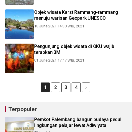
Objek wisata Karst Rammang-rammang
menuju warisan Geopark UNESCO
18 June 2021 14:30 WIB, 2021
Pengunjung objek wisata di OKU wajib
terapkan 3M
01 June 2021 17:47 WIB, 2021
1
2
3
4
Terpopuler
Pemkot Palembang bangun budaya peduli
lingkungan pelajar lewat Adiwiyata