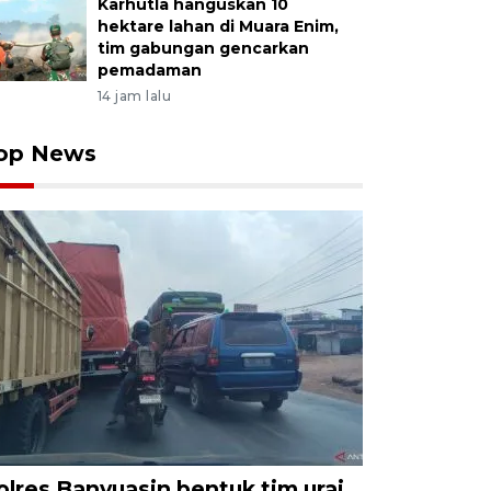
Karhutla hanguskan 10
hektare lahan di Muara Enim,
tim gabungan gencarkan
pemadaman
14 jam lalu
op News
olres Banyuasin bentuk tim urai