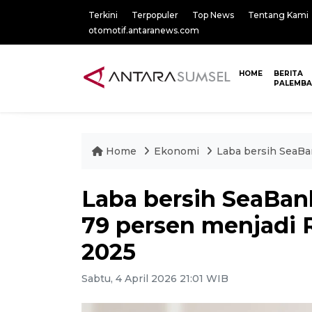
Terkini
Terpopuler
Top News
Tentang Kami
otomotif.antaranews.com
HOME
BERITA
PALEMB
Home
Ekonomi
Laba bersih SeaBa
Laba bersih SeaBan
79 persen menjadi 
2025
Sabtu, 4 April 2026 21:01 WIB