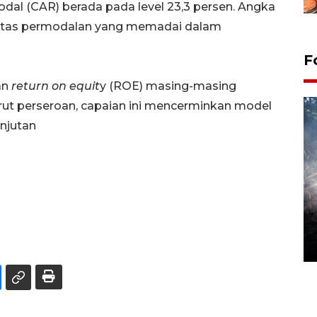
odal (CAR) berada pada level 23,3 persen. Angka
asitas permodalan yang memadai dalam
F
an
return on equit
y (ROE) masing-masing
urut perseroan, capaian ini mencerminkan model
njutan
Alokasi anggaran untuk bibit
kopi arabika Gayo
15 June 2026 11:15 WIB