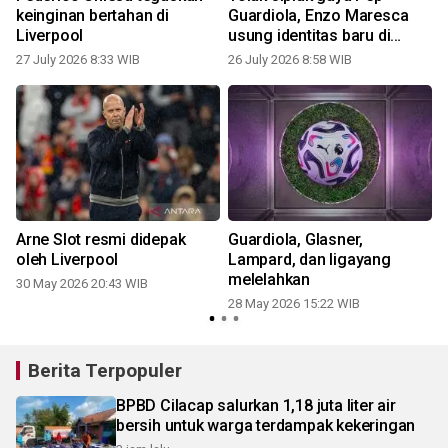
keinginan bertahan di
Guardiola, Enzo Maresca
Liverpool
usung identitas baru di
Manchester City
27 July 2026 8:33 WIB
26 July 2026 8:58 WIB
Arne Slot resmi didepak
Guardiola, Glasner,
oleh Liverpool
Lampard, dan ligayang
melelahkan
30 May 2026 20:43 WIB
28 May 2026 15:22 WIB
Berita Terpopuler
BPBD Cilacap salurkan 1,18 juta liter air
bersih untuk warga terdampak kekeringan