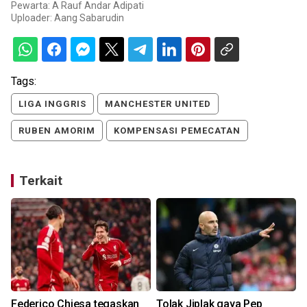
Pewarta: A Rauf Andar Adipati
Uploader:
Aang Sabarudin
Tags:
LIGA INGGRIS
MANCHESTER UNITED
RUBEN AMORIM
KOMPENSASI PEMECATAN
Terkait
Federico Chiesa tegaskan
Tolak Jiplak gaya Pep