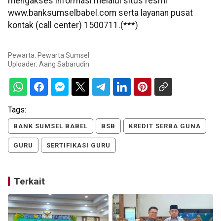
mengakses informasi melalui situs resmi
www.banksumselbabel.com serta layanan pusat
kontak (call center) 1500711.(***)
Pewarta: Pewarta Sumsel
Uploader:
Aang Sabarudin
Tags:
BANK SUMSEL BABEL
BSB
KREDIT SERBA GUNA
GURU
SERTIFIKASI GURU
Terkait