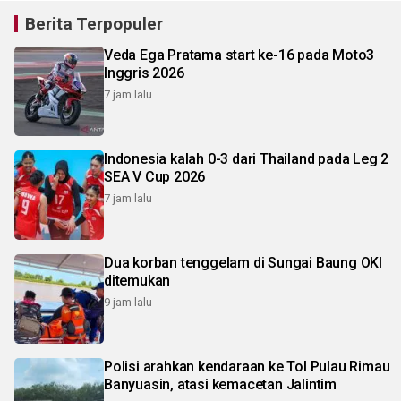
Berita Terpopuler
Veda Ega Pratama start ke-16 pada Moto3
Inggris 2026
7 jam lalu
Indonesia kalah 0-3 dari Thailand pada Leg 2
SEA V Cup 2026
7 jam lalu
Dua korban tenggelam di Sungai Baung OKI
ditemukan
9 jam lalu
Polisi arahkan kendaraan ke Tol Pulau Rimau
Banyuasin, atasi kemacetan Jalintim