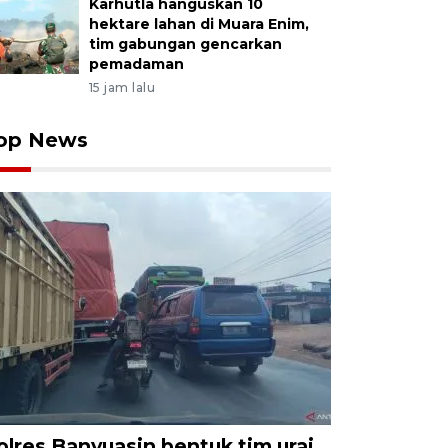
Karhutla hanguskan 10
hektare lahan di Muara Enim,
tim gabungan gencarkan
pemadaman
15 jam lalu
op News
olres Banyuasin bentuk tim urai