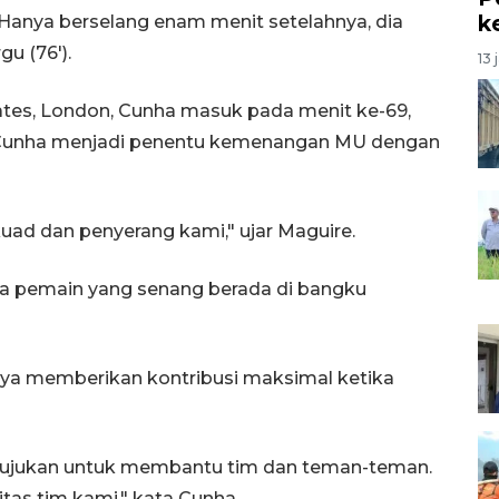
k
anya berselang enam menit setelahnya, dia
u (76').
13 
ates, London, Cunha masuk pada menit ke-69,
 Cunha menjadi penentu kemenangan MU dengan
uad dan penyerang kami," ujar Maguire.
a pemain yang senang berada di bangku
upaya memberikan kontribusi maksimal ketika
ditujukan untuk membantu tim dan teman-teman.
tas tim kami," kata Cunha.