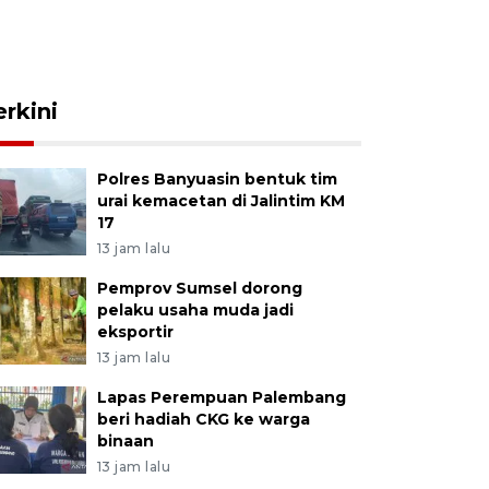
erkini
Polres Banyuasin bentuk tim
urai kemacetan di Jalintim KM
17
13 jam lalu
Pemprov Sumsel dorong
pelaku usaha muda jadi
eksportir
13 jam lalu
Lapas Perempuan Palembang
beri hadiah CKG ke warga
binaan
13 jam lalu