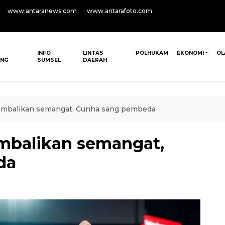
www.antaranews.com
www.antarafoto.com
INFO
LINTAS
POLHUKAM
EKONOMI
OL
ANG
SUMSEL
DAERAH
kembalikan semangat, Cunha sang pembeda
embalikan semangat,
da