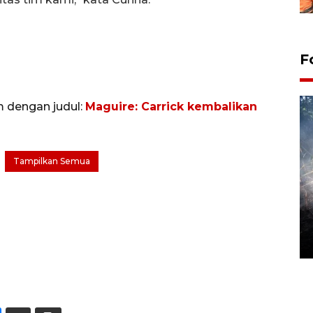
F
m dengan judul:
Maguire: Carrick kembalikan
Tampilkan Semua
Alokasi anggaran untuk bibit
kopi arabika Gayo
15 June 2026 11:15 WIB