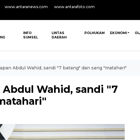
www.antaranews.com
www.antarafoto.com
INFO
LINTAS
POLHUKAM
EKONOMI
OL
ANG
SUMSEL
DAERAH
pan Abdul Wahid, sandi "7 batang" dan sang "matahari"
Abdul Wahid, sandi "7
matahari"