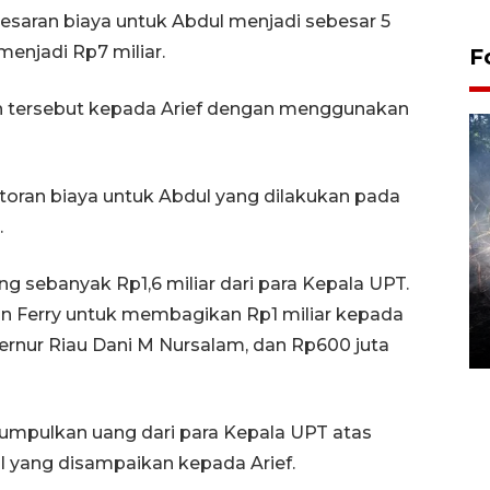
esaran biaya untuk Abdul menjadi sebesar 5
menjadi Rp7 miliar.
F
an tersebut kepada Arief dengan menggunakan
 setoran biaya untuk Abdul yang dilakukan pada
.
g sebanyak Rp1,6 miliar dari para Kepala UPT.
Alokasi anggaran untuk bibit
kopi arabika Gayo
n Ferry untuk membagikan Rp1 miliar kepada
15 June 2026 11:15 WIB
ernur Riau Dani M Nursalam, dan Rp600 juta
umpulkan uang dari para Kepala UPT atas
l yang disampaikan kepada Arief.