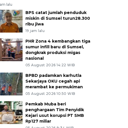
jam lalu
BPS catat jumlah penduduk
miskin di Sumsel turun28.300
ribu jiwa
19 jam lalu
PHR Zona 4 kembangkan tiga
sumur infill baru di Sumsel,
dongkrak produksi migas
nasional
05 August 2026 14:22 WIB
BPBD padamkan karhutla
Sekarjaya OKU cegah api
merambat ke permukiman
05 August 2026 10:50 WIB
Pemkab Muba beri
penghargaan Tim Penyidik
Kejari usut korupsi PT SMB
Rp127 miliar
05 August 2026 9:34 WIB