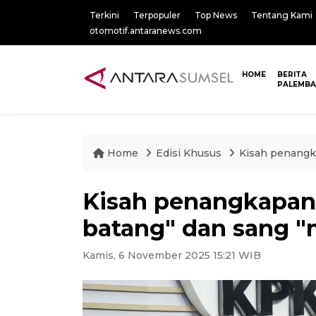
Terkini
Terpopuler
Top News
Tentang Kami
otomotif.antaranews.com
HOME
BERITA
PALEMB
Home
Edisi Khusus
Kisah penangka
Kisah penangkapan 
batang" dan sang "
Kamis, 6 November 2025 15:21 WIB