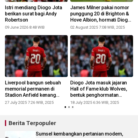
n
Istri mendiang Diogo Jota
James Milner pakai nomor
berikan surat bagi Andy
punggung 20 di Brighton &
Robertson
Hove Albion, hormati Diogo
Jota
09 June 2026 8:48 WIB
02 August 2025 7:08 WIB, 2025
1
Liverpool bangun sebuah
Diogo Jota masuk jajaran
memorial permanen di
Hall of Fame klub Wolves,
Stadion Anfield kenang
bentuk penghormatan
Diogo Jota
mantan klub
27 July 2025 7:26 WIB, 2025
18 July 2025 6:36 WIB, 2025
0
Berita Terpopuler
Sumsel kembangkan pertanian modern,