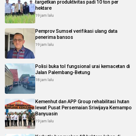
targetkan produktivitas padi 10 ton per
hektare
19 jam lalu
Pemprov Sumsel verifikasi ulang data
penerima bansos
19 jam lalu
Polisi buka tol fungsional urai kemacetan di
Jalan Palembang-Betung
18 jam lalu
Kemenhut dan APP Group rehabilitasi hutan
lewat Pusat Persemaian Sriwijaya Kemampo
Banyuasin
19 jam lalu