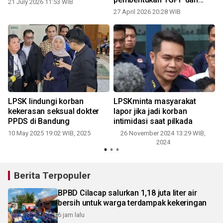
21 July 2026 11:53 WIB
Revisi UU Peradilan Militer
27 April 2026 20:28 WIB
LPSK lindungi korban
LPSKminta masyarakat
n
kekerasan seksual dokter
lapor jika jadi korban
PPDS di Bandung
intimidasi saat pilkada
10 May 2025 19:02 WIB, 2025
26 November 2024 13:29 WIB,
2024
Berita Terpopuler
BPBD Cilacap salurkan 1,18 juta liter air
bersih untuk warga terdampak kekeringan
6 jam lalu