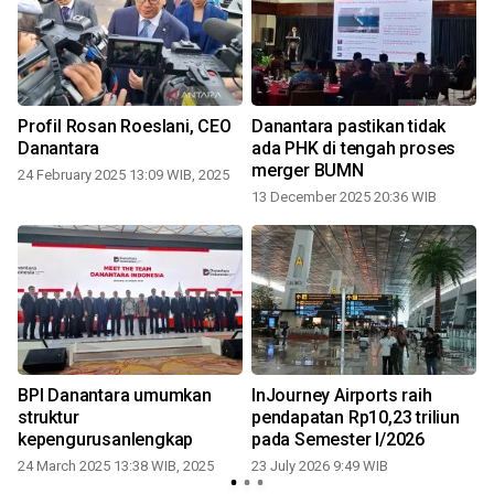
Profil Rosan Roeslani, CEO
Danantara pastikan tidak
i
Danantara
ada PHK di tengah proses
merger BUMN
24 February 2025 13:09 WIB, 2025
13 December 2025 20:36 WIB
1
BPI Danantara umumkan
InJourney Airports raih
struktur
pendapatan Rp10,23 triliun
kepengurusanlengkap
pada Semester I/2026
24 March 2025 13:38 WIB, 2025
23 July 2026 9:49 WIB