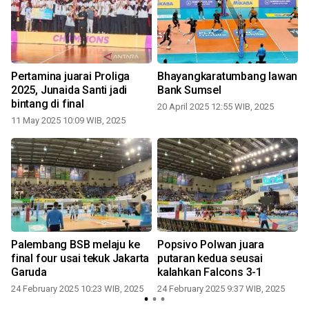
r
Pertamina juarai Proliga
Bhayangkaratumbang lawan
2025, Junaida Santi jadi
Bank Sumsel
j
bintang di final
20 April 2025 12:55 WIB, 2025
11 May 2025 10:09 WIB, 2025
2
Palembang BSB melaju ke
Popsivo Polwan juara
P
final four usai tekuk Jakarta
putaran kedua seusai
Garuda
kalahkan Falcons 3-1
24 February 2025 10:23 WIB, 2025
24 February 2025 9:37 WIB, 2025
2