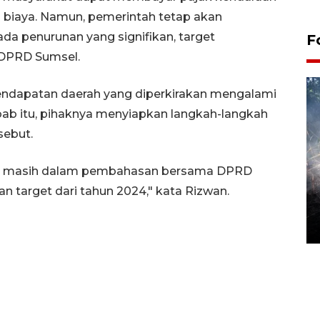
 biaya. Namun, pemerintah tetap akan
a penurunan yang signifikan, target
F
 DPRD Sumsel.
pendapatan daerah yang diperkirakan mengalami
ebab itu, pihaknya menyiapkan langkah-langkah
sebut.
kami masih dalam pembahasan bersama DPRD
Alokasi anggaran untuk bibit
 target dari tahun 2024," kata Rizwan.
kopi arabika Gayo
15 June 2026 11:15 WIB