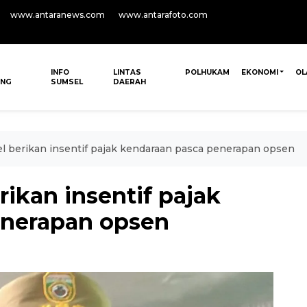
www.antaranews.com
www.antarafoto.com
INFO
LINTAS
POLHUKAM
EKONOMI
OL
ANG
SUMSEL
DAERAH
 berikan insentif pajak kendaraan pasca penerapan opsen
ikan insentif pajak
enerapan opsen