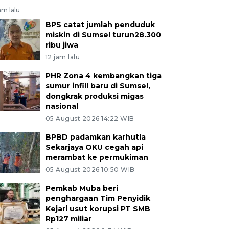
jam lalu
BPS catat jumlah penduduk
miskin di Sumsel turun28.300
ribu jiwa
12 jam lalu
PHR Zona 4 kembangkan tiga
sumur infill baru di Sumsel,
dongkrak produksi migas
nasional
05 August 2026 14:22 WIB
BPBD padamkan karhutla
Sekarjaya OKU cegah api
merambat ke permukiman
05 August 2026 10:50 WIB
Pemkab Muba beri
penghargaan Tim Penyidik
Kejari usut korupsi PT SMB
Rp127 miliar