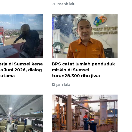
u
28 menit lalu
erja di Sumsel kena
BPS catat jumlah penduduk
a Juni 2026, dialog
miskin di Sumsel
i utama
turun28.300 ribu jiwa
12 jam lalu