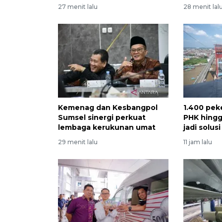
27 menit lalu
28 menit lal
Kemenag dan Kesbangpol
1.400 pek
Sumsel sinergi perkuat
PHK hingg
lembaga kerukunan umat
jadi solus
29 menit lalu
11 jam lalu